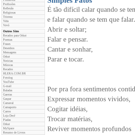
Simples Fatos
Profissões
É tão difícil calar quando se te
Reflexão
Religiosas
Tristeza
e falar quando se tem que falar
Vida
Vovó
Abrir e soltar;
Outros Sites
Recados para Orkut
Falar e pensar.
Poemas
Frases
Cantar e sonhar,
Desenhos
Mensagens
Orkut
Parar e tocar.
Noticias
Músicas
Recados
HLERA.COM.BR
Fotolog
YouTube
G-mail
Por pra fora sentimentos conti
Baladas
Garotas
Expressar momentos vividos,
Gaspar
Carnaval
Cogitar idéias,
Carnaporto
Carros
Loja Decé
Trocar matérias,
Piadas
Orkut
Reviver momentos profundos
MySpace
Resumo de Livros