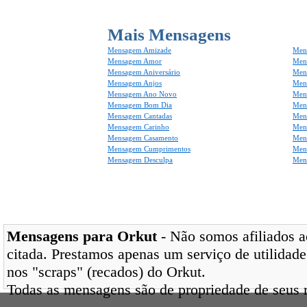
Mais Mensagens
Mensagem Amizade
Men
Mensagem Amor
Men
Mensagem Aniversário
Men
Mensagem Anjos
Mens
Mensagem Ano Novo
Men
Mensagem Bom Dia
Men
Mensagem Cantadas
Men
Mensagem Carinho
Men
Mensagem Casamento
Men
Mensagem Cumprimentos
Men
Mensagem Desculpa
Men
Mensagens para Orkut
- Não somos afiliados ao
citada. Prestamos apenas um serviço de utilidade
nos "scraps" (recados) do Orkut.
Todas as mensagens são de propriedade de seus r