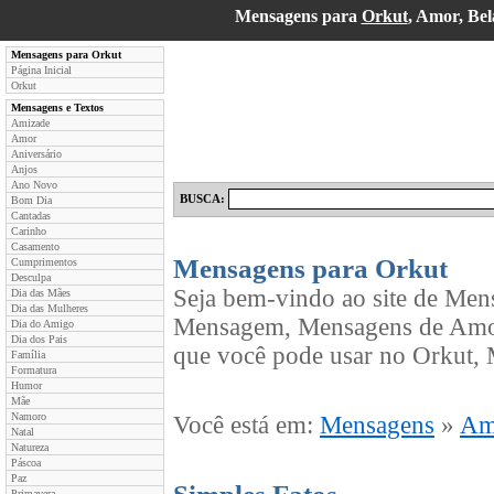
Mensagens para
Orkut
, Amor, Be
Mensagens para Orkut
Página Inicial
Orkut
Mensagens e Textos
Amizade
Amor
Aniversário
Anjos
Ano Novo
BUSCA:
Bom Dia
Cantadas
Carinho
Casamento
Mensagens para Orkut
Cumprimentos
Desculpa
Seja bem-vindo ao site de Men
Dia das Mães
Dia das Mulheres
Mensagem, Mensagens de Amor,
Dia do Amigo
Dia dos Pais
que você pode usar no Orkut, 
Família
Formatura
Humor
Mãe
Namoro
Você está em:
Mensagens
»
Am
Natal
Natureza
Páscoa
Paz
Primavera