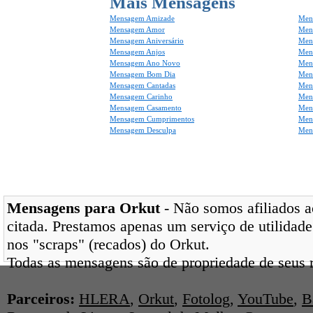
Mais Mensagens
Mensagem Amizade
Men
Mensagem Amor
Men
Mensagem Aniversário
Men
Mensagem Anjos
Mens
Mensagem Ano Novo
Men
Mensagem Bom Dia
Men
Mensagem Cantadas
Men
Mensagem Carinho
Men
Mensagem Casamento
Men
Mensagem Cumprimentos
Men
Mensagem Desculpa
Men
Mensagens para Orkut
- Não somos afiliados ao
citada. Prestamos apenas um serviço de utilidade
nos "scraps" (recados) do Orkut.
Todas as mensagens são de propriedade de seus r
Parceiros:
HLERA
,
Orkut
,
Fotolog
,
YouTube
,
B