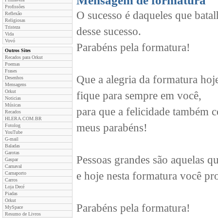
Mensagem de formatura
Profissões
O sucesso é daqueles que bata
Reflexão
Religiosas
Tristeza
desse sucesso.
Vida
Vovó
Parabéns pela formatura!
Outros Sites
Recados para Orkut
Poemas
Frases
Que a alegria da formatura hoj
Desenhos
Mensagens
Orkut
fique para sempre em você,
Noticias
Músicas
para que a felicidade também c
Recados
HLERA.COM.BR
meus parabéns!
Fotolog
YouTube
G-mail
Baladas
Garotas
Pessoas grandes são aquelas qu
Gaspar
Carnaval
e hoje nesta formatura você pro
Carnaporto
Carros
Loja Decé
Piadas
Orkut
Parabéns pela formatura!
MySpace
Resumo de Livros