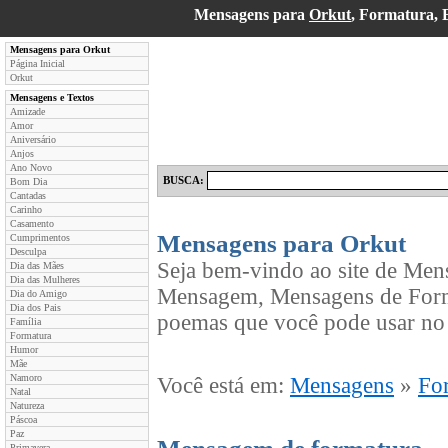
Mensagens para
Orkut
, Formatura,
Mensagens para Orkut
Página Inicial
Orkut
Mensagens e Textos
Amizade
Amor
Aniversário
Anjos
Ano Novo
BUSCA:
Bom Dia
Cantadas
Carinho
Casamento
Mensagens para Orkut
Cumprimentos
Desculpa
Seja bem-vindo ao site de Men
Dia das Mães
Dia das Mulheres
Mensagem, Mensagens de Forma
Dia do Amigo
Dia dos Pais
poemas que você pode usar no 
Família
Formatura
Humor
Mãe
Namoro
Você está em:
Mensagens
»
Fo
Natal
Natureza
Páscoa
Paz
Primavera