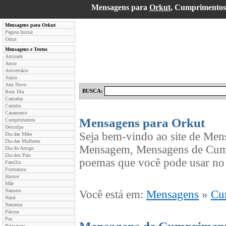
Mensagens para
Orkut
, Cumprimentos
Mensagens para Orkut
Página Inicial
Orkut
Mensagens e Textos
Amizade
Amor
Aniversário
Anjos
Ano Novo
BUSCA:
Bom Dia
Cantadas
Carinho
Casamento
Mensagens para Orkut
Cumprimentos
Desculpa
Seja bem-vindo ao site de Men
Dia das Mães
Dia das Mulheres
Mensagem, Mensagens de Cumpr
Dia do Amigo
Dia dos Pais
poemas que você pode usar no 
Família
Formatura
Humor
Mãe
Namoro
Você está em:
Mensagens
»
Cu
Natal
Natureza
Páscoa
Paz
Primavera