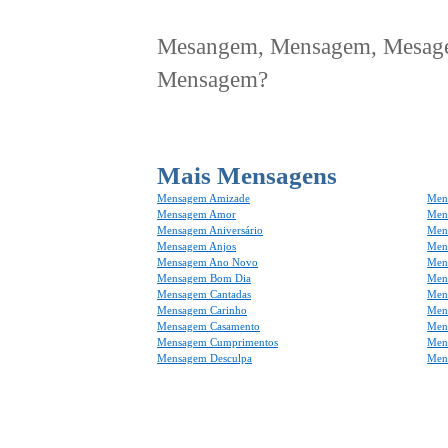
Mesangem, Mensagem, Mesagem
Mensagem?
Mais Mensagens
Mensagem Amizade
Men
Mensagem Amor
Men
Mensagem Aniversário
Men
Mensagem Anjos
Mens
Mensagem Ano Novo
Men
Mensagem Bom Dia
Men
Mensagem Cantadas
Men
Mensagem Carinho
Men
Mensagem Casamento
Men
Mensagem Cumprimentos
Men
Mensagem Desculpa
Men