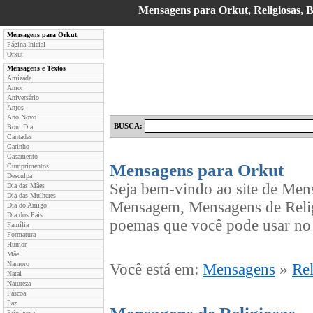
Mensagens para
Orkut
, Religiosas
Mensagens para Orkut
Página Inicial
Orkut
Mensagens e Textos
Amizade
Amor
Aniversário
Anjos
Ano Novo
BUSCA:
Bom Dia
Cantadas
Carinho
Casamento
Mensagens para Orkut
Cumprimentos
Desculpa
Seja bem-vindo ao site de Men
Dia das Mães
Dia das Mulheres
Mensagem, Mensagens de Relig
Dia do Amigo
Dia dos Pais
poemas que você pode usar no 
Família
Formatura
Humor
Mãe
Namoro
Você está em:
Mensagens
»
Rel
Natal
Natureza
Páscoa
Paz
Primavera