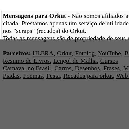
Mensagens para Orkut
- Não somos afiliados ao
citada. Prestamos apenas um serviço de utilidade
nos "scraps" (recados) do Orkut.
Todas as mensagens são de propriedade de seus r
Parceiros:
HLERA
,
Orkut
,
Fotolog
,
YouTube
,
B
Resumo de Livros
,
Lençol de Malha
,
Cursos
Carnaval no Brasil
,
Carros
,
Desenhos
,
Frases
,
M
Piadas
,
Poemas
,
Festa
,
Recados para orkut
,
Web 