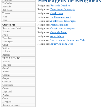
Mensagens de Religiosas
Profissões
Religiosas
:
Rosas de Outubro
Reflexão
Religiosas
:
Deus: fonte de energia
Religiosas
Religiosas
:
Ouvir Deus
Tristeza
Vida
Religiosas
:
De Deus para você
Vovó
Religiosas
:
A palavra se faz oração
Religiosas
:
Palavras amigas
Outros Sites
Recados para Orkut
Religiosas
:
Oração que eu esqueci
Poemas
Religiosas
:
Gesto de Amor
Frases
Religiosas
:
Amor Maior
Desenhos
Religiosas
:
Que o Senhor Ilumine sua Vida
Mensagens
Religiosas
:
Entrevista com Deus
Orkut
Noticias
Músicas
Recados
HLERA.COM.BR
Fotolog
YouTube
G-mail
Baladas
Garotas
Gaspar
Carnaval
Carnaporto
Carros
Loja Decé
Piadas
Orkut
MySpace
Resumo de Livros