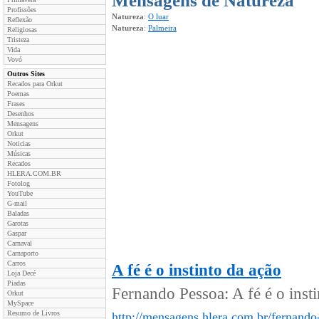
Mensagens de Natureza
Profissões
Natureza
:
O luar
Reflexão
Natureza
:
Palmeira
Religiosas
Tristeza
Vida
Vovó
Outros Sites
Recados para Orkut
Poemas
Frases
Desenhos
Mensagens
Orkut
Noticias
Músicas
Recados
HLERA.COM.BR
Fotolog
YouTube
G-mail
Baladas
Garotas
Gaspar
Carnaval
Carnaporto
Carros
A fé é o instinto da ação
Loja Decé
Piadas
Fernando Pessoa: A fé é o instin
Orkut
MySpace
Resumo de Livros
http://mensagens.hlera.com.br/fernando-