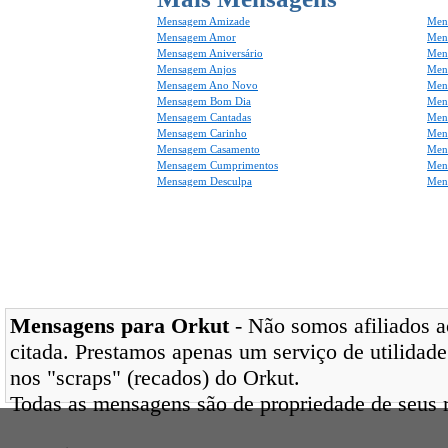
Mensagem Amizade
Men
Mensagem Amor
Men
Mensagem Aniversário
Men
Mensagem Anjos
Mens
Mensagem Ano Novo
Men
Mensagem Bom Dia
Men
Mensagem Cantadas
Men
Mensagem Carinho
Men
Mensagem Casamento
Men
Mensagem Cumprimentos
Men
Mensagem Desculpa
Men
Mensagens para Orkut
- Não somos afiliados ao
citada. Prestamos apenas um serviço de utilidade
nos "scraps" (recados) do Orkut.
Todas as mensagens são de propriedade de seus r