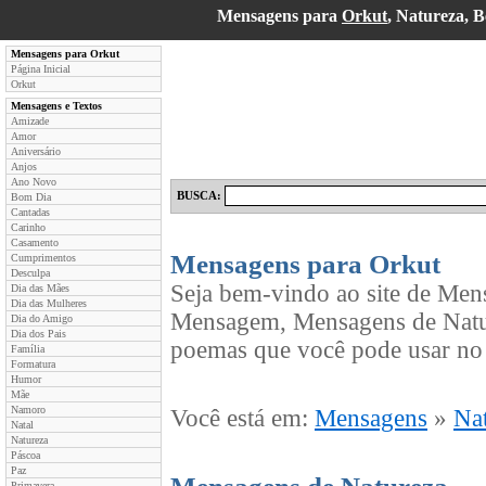
Mensagens para
Orkut
, Natureza, 
Mensagens para Orkut
Página Inicial
Orkut
Mensagens e Textos
Amizade
Amor
Aniversário
Anjos
Ano Novo
BUSCA:
Bom Dia
Cantadas
Carinho
Casamento
Mensagens para Orkut
Cumprimentos
Desculpa
Seja bem-vindo ao site de Men
Dia das Mães
Dia das Mulheres
Mensagem, Mensagens de Natur
Dia do Amigo
Dia dos Pais
poemas que você pode usar no 
Família
Formatura
Humor
Mãe
Namoro
Você está em:
Mensagens
»
Na
Natal
Natureza
Páscoa
Paz
Primavera