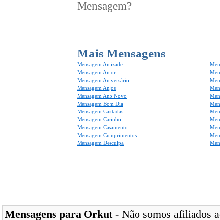
Mensagem?
Mais Mensagens
Mensagem Amizade
Men
Mensagem Amor
Men
Mensagem Aniversário
Men
Mensagem Anjos
Mens
Mensagem Ano Novo
Men
Mensagem Bom Dia
Men
Mensagem Cantadas
Men
Mensagem Carinho
Men
Mensagem Casamento
Men
Mensagem Cumprimentos
Men
Mensagem Desculpa
Men
Mensagens para Orkut
- Não somos afiliados ao