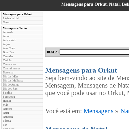
Mensagens para
Orkut
, Natal, B
Mensagens para Orkut
Página Inicial
Orkut
Mensagens e Textos
Amizade
Amor
Aniversário
Anjos
Ano Novo
BUSCA:
Bom Dia
Cantadas
Carinho
Casamento
Mensagens para Orkut
Cumprimentos
Desculpa
Seja bem-vindo ao site de Men
Dia das Mães
Dia das Mulheres
Mensagem, Mensagens de Natal
Dia do Amigo
Dia dos Pais
que você pode usar no Orkut, 
Família
Formatura
Humor
Mãe
Namoro
Você está em:
Mensagens
»
Nat
Natal
Natureza
Páscoa
Paz
Primavera