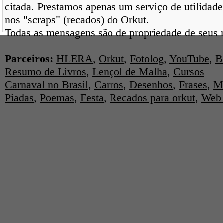
citada. Prestamos apenas um serviço de utilidade
nos "scraps" (recados) do Orkut.
Todas as mensagens são de propriedade de seus r
Parceiros:
HLERA
,
Orkut
,
Fotolog
,
YouTube
,
B
Resumo de Livros
,
Lençol de Malha
,
Cursos
Carnaval no Brasil
,
Carros
,
Desenhos
,
Frases
,
M
Piadas
,
Poemas
,
Festa
,
Recados para orkut
,
Web 