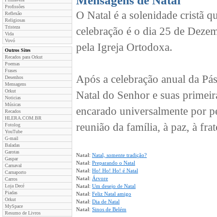
Mensagens de Natal
Profissões
O Natal é a solenidade cristã q
Reflexão
Religiosas
Tristeza
celebração é o dia 25 de Dezem
Vida
Vovó
pela Igreja Ortodoxa.
Outros Sites
Recados para Orkut
Poemas
Frases
Após a celebração anual da Pás
Desenhos
Mensagens
Orkut
Natal do Senhor e suas primeir
Noticias
Músicas
encarado universalmente por p
Recados
HLERA.COM.BR
reunião da família, à paz, à fr
Fotolog
YouTube
G-mail
Baladas
Garotas
Natal
:
Natal, somente tradição?
Gaspar
Natal
:
Preparando o Natal
Carnaval
Natal
:
Ho! Ho! Ho! é Natal
Carnaporto
Natal
:
Árvore
Carros
Loja Decé
Natal
:
Um desejo de Natal
Piadas
Natal
:
Feliz Natal amigo
Orkut
Natal
:
Dia de Natal
MySpace
Natal
:
Sinos de Belém
Resumo de Livros