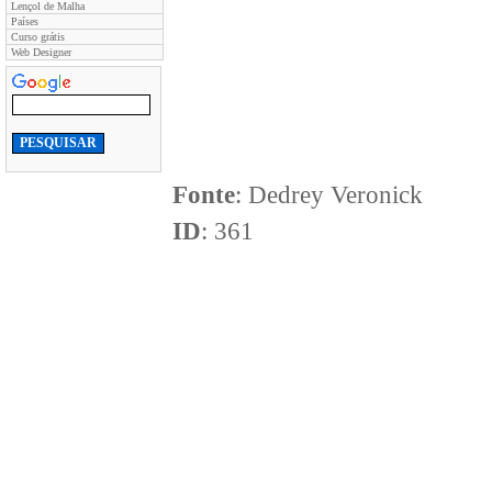
Lençol de Malha
Países
Curso grátis
Web Designer
Fonte
: Dedrey Veronick
ID
: 361