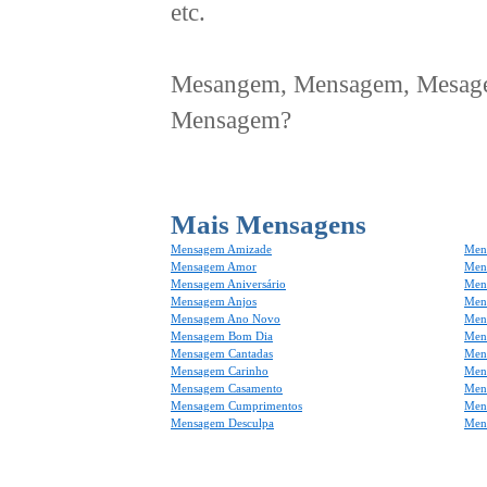
etc.
Mesangem, Mensagem, Mesagem
Mensagem?
Mais Mensagens
Mensagem Amizade
Men
Mensagem Amor
Men
Mensagem Aniversário
Men
Mensagem Anjos
Mens
Mensagem Ano Novo
Men
Mensagem Bom Dia
Men
Mensagem Cantadas
Men
Mensagem Carinho
Men
Mensagem Casamento
Men
Mensagem Cumprimentos
Men
Mensagem Desculpa
Men