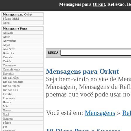
Mensagens para
Orkut
, Reflexão, 
Mensagens para Orkut
Página Inicial
Orkut
Mensagens e Textos
Amizade
Amor
Aniversário
Anjos
Ano Novo
BUSCA:
Bom Dia
Cantadas
Carinho
Casamento
Mensagens para Orkut
Cumprimentos
Desculpa
Seja bem-vindo ao site de Men
Dia das Mães
Dia das Mulheres
Mensagem, Mensagens de Refle
Dia do Amigo
Dia dos Pais
poemas que você pode usar no 
Família
Formatura
Humor
Mãe
Namoro
Você está em:
Mensagens
»
Re
Natal
Natureza
Páscoa
Paz
Primavera