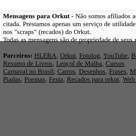
Mensagens para Orkut
- Não somos afiliados ao
citada. Prestamos apenas um serviço de utilidade
nos "scraps" (recados) do Orkut.
Todas as mensagens são de propriedade de seus r
Parceiros:
HLERA
,
Orkut
,
Fotolog
,
YouTube
,
B
Resumo de Livros
,
Lençol de Malha
,
Cursos
Carnaval no Brasil
,
Carros
,
Desenhos
,
Frases
,
M
Piadas
,
Poemas
,
Festa
,
Recados para orkut
,
Web 