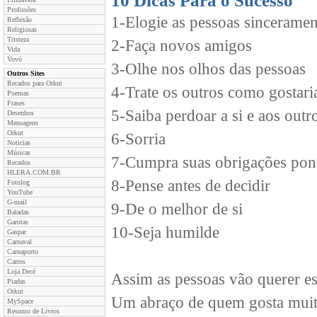
10 Dicas Para o Sucesso
Profissões
1-Elogie as pessoas sinceramen
Reflexão
Religiosas
Tristeza
2-Faça novos amigos
Vida
Vovó
3-Olhe nos olhos das pessoas
Outros Sites
Recados para Orkut
4-Trate os outros como gostaria
Poemas
Frases
5-Saiba perdoar a si e aos outr
Desenhos
Mensagens
Orkut
6-Sorria
Noticias
Músicas
7-Cumpra suas obrigações pon
Recados
HLERA.COM.BR
8-Pense antes de decidir
Fotolog
YouTube
G-mail
9-De o melhor de si
Baladas
Garotas
10-Seja humilde
Gaspar
Carnaval
Carnaporto
Carros
Loja Decé
Assim as pessoas vão querer es
Piadas
Orkut
Um abraço de quem gosta muit
MySpace
Resumo de Livros