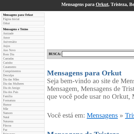
Mensagens para
Orkut
, Tristeza,
Mensagens para Orkut
Página Inicial
Orkut
Mensagens e Textos
Amizade
Amor
Aniversário
Anjos
Ano Novo
BUSCA:
Bom Dia
Cantadas
Carinho
Casamento
Mensagens para Orkut
Cumprimentos
Desculpa
Seja bem-vindo ao site de Men
Dia das Mães
Dia das Mulheres
Mensagem, Mensagens de Trist
Dia do Amigo
Dia dos Pais
que você pode usar no Orkut, 
Família
Formatura
Humor
Mãe
Namoro
Você está em:
Mensagens
»
Tri
Natal
Natureza
Páscoa
Paz
Primavera