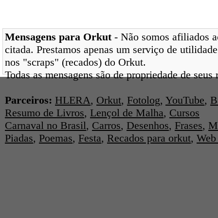
Mensagens para Orkut
- Não somos afiliados ao
citada. Prestamos apenas um serviço de utilidade
nos "scraps" (recados) do Orkut.
Todas as mensagens são de propriedade de seus r
Parceiros:
HLERA
,
Orkut
,
Fotolog
,
YouTube
,
B
Resumo de Livros
,
Lençol de Malha
,
Cursos
Carnaval no Brasil
,
Carros
,
Desenhos
,
Frases
,
M
Piadas
,
Poemas
,
Festa
,
Recados para orkut
,
Web 