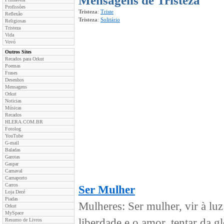
Mensagens de Tristeza
Profissões
Tristeza
:
Triste
Reflexão
Tristeza
:
Solitário
Religiosas
Tristeza
Vida
Vovó
Outros Sites
Recados para Orkut
Poemas
Frases
Desenhos
Mensagens
Orkut
Noticias
Músicas
Recados
HLERA.COM.BR
Fotolog
YouTube
G-mail
Baladas
Garotas
Gaspar
Carnaval
Carnaporto
Carros
Ser Mulher
Loja Decé
Piadas
Mulheres: Ser mulher, vir à luz
Orkut
MySpace
liberdade e o amor, tentar da gl
Resumo de Livros