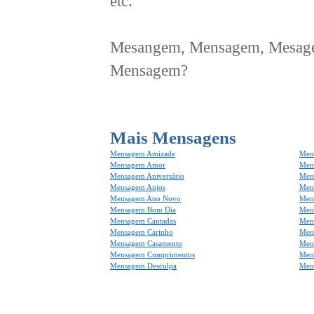
etc.
Mesangem, Mensagem, Mesagem
Mensagem?
Mais Mensagens
Mensagem Amizade
Men
Mensagem Amor
Men
Mensagem Aniversário
Men
Mensagem Anjos
Mens
Mensagem Ano Novo
Men
Mensagem Bom Dia
Men
Mensagem Cantadas
Men
Mensagem Carinho
Men
Mensagem Casamento
Men
Mensagem Cumprimentos
Men
Mensagem Desculpa
Men