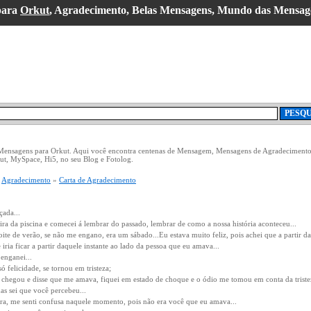
para
Orkut
, Agradecimento, Belas Mensagens, Mundo das Mensag
 Mensagens para Orkut. Aqui você encontra centenas de Mensagem, Mensagens de Agradecimento
ut, MySpace, Hi5, no seu Blog e Fotolog.
»
Agradecimento
»
Carta de Agradecimento
ada...
ira da piscina e comecei á lembrar do passado, lembrar de como a nossa história aconteceu...
e de verão, se não me engano, era um sábado...Eu estava muito feliz, pois achei que a partir d
 iria ficar a partir daquele instante ao lado da pessoa que eu amava...
enganei...
ó felicidade, se tornou em tristeza;
chegou e disse que me amava, fiquei em estado de choque e o ódio me tomou em conta da triste
as sei que você percebeu...
a, me senti confusa naquele momento, pois não era você que eu amava...