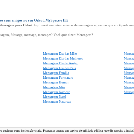
s seus amigos no seu Orkut, MySpace e Hi5
Mensagens para Orkut
. Aqui você encontra centenas de mensagens e poemas que você pode usar
agem, Message, mensage, mensages? Você quis dizer: Mensagem?
Mensagem Dia das Mães
Mensag
Mensagem Dia das Mulheres
Mensa
Mensagem Dia do Amigo
Mensag
Mensagem Dia dos Pais
Mensag
Mensagem Família
Mensag
Mensagem Formatura
Mensag
Mensagem Humor
Mensag
Mensagem Mãe
Mensa
Mensagem Namoro
Mensa
Mensagem Natal
Mensagem Natureza
 qualquer outra instituição citada. Prestamos apenas um serviço de utilidade pública, que diz respeito a inclu