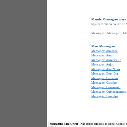
Mande Mensagens para o
Seja bem-vindo ao site de
Mesangem, Mensagem, Mes
Mais Mensagens
Mensagem Amizade
Mensagem Amor
Mensagem Aniversário
Mensagem Anjos
Mensagem Ano Novo
Mensagem Bom Dia
Mensagem Cantadas
Mensagem Carinho
Mensagem Casamento
Mensagem Cumprimentos
Mensagem Desculpa
Mensagens para Orkut
- Não somos afiliados ao Orkut, Google, ou