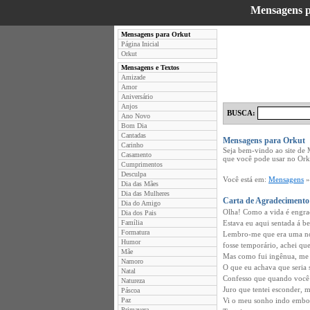
Mensagens 
Mensagens para Orkut
Página Inicial
Orkut
Mensagens e Textos
Amizade
Amor
Aniversário
Anjos
BUSCA:
Ano Novo
Bom Dia
Cantadas
Mensagens para Orkut
Carinho
Seja bem-vindo ao site de
Casamento
que você pode usar no Ork
Cumprimentos
Desculpa
Você está em:
Mensagens
Dia das Mães
Dia das Mulheres
Carta de Agradecimento
Dia do Amigo
Olha! Como a vida é engraç
Dia dos Pais
Família
Estava eu aqui sentada á be
Formatura
Lembro-me que era uma noit
Humor
fosse temporário, achei que
Mãe
Mas como fui ingênua, me 
Namoro
O que eu achava que seria s
Natal
Confesso que quando você 
Natureza
Juro que tentei esconder, m
Páscoa
Paz
Vi o meu sonho indo embor
Primavera