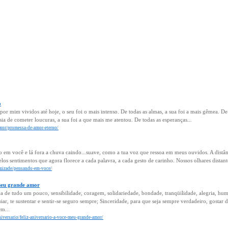
o
or mim vividos até hoje, o seu foi o mais intenso. De todas as almas, a sua foi a mais gêmea. De
ia de cometer loucuras, a sua foi a que mais me atentou. De todas as esperanças...
amor/promessa-de-amor-eterno/
em você e lá fora a chuva caindo...suave, como a tua voz que ressoa em meus ouvidos. A distânci
los sentimentos que agora florece a cada palavra, a cada gesto de carinho. Nossos olhares distant
amizade/pensando-em-voce/
 meu grande amor
a de tudo um pouco, sensibilidade, coragem, solidariedade, bondade, tranqüilidade, alegria, hum
iar, te sustentar e sentir-se seguro sempre; Sinceridade, para que seja sempre verdadeiro, gostar 
m...
niversario/feliz-aniversario-a-voce-meu-grande-amor/