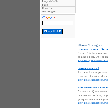
Lençol de Malha
Países
Curso grátis
Web Designer
Últimas Mensagens
Promessa De Amor Etern
Amor: De todos os amores p
domina é a sua. De toda âns
http://mensagens.hlera.com.br/
Pensando em você
Amizade: Eu aqui pensando 
corações estão aquecidos pe
http://mensagens.hlera.com.br/
Feliz aniversário à você
Aniversário: Que você tenh
iluminar teu caminho, te gu
que quem tem um amigo te
http://mensagens.hlera.com.br/a