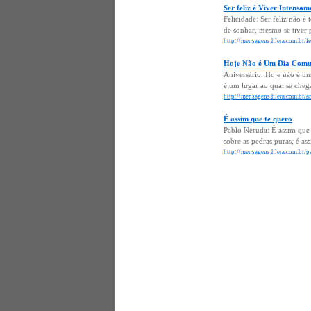
Ser feliz é Viver Intensam
Felicidade: Ser feliz não é
de sonhar, mesmo se tiver 
http://mensagens.hlera.com.br/fe
Hoje Não é Um Dia Comu
Aniversário: Hoje não é um
é um lugar ao qual se chega
http://mensagens.hlera.com.br/
É assim que te quero
Pablo Neruda: É assim que t
sobre as pedras puras, é a
http://mensagens.hlera.com.br/p