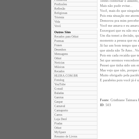
Tentei contornar o assunto, 
Profissões
Mais não pude evitar...
Reflexão
Você, mais do que ninguém
Religiosas
Pois esta situação me ator
Tristeza
Demorou pra mim perceber q
Vida
Você me amava e eu amava
Vovó
Enxerguei que eu não era v
Outros Sites
Um dia tomei a decisão, que
Recados para Orkut
momento a pessoa que eu 
Poemas
Frases
Já faz um bom tempo que es
Desenhos
que ainda não Te Amo...Voc
Mensagens
Pois em cada recaída que t
Orkut
Sei que seremos vencedore
Noticias
Pensei que tinha sido um er
Músicas
Mas vejo que não, porque 
Recados
Muito obrigado pela paciê
HLERA.COM.BR
Fotolog
E parabéns pois você já é 
YouTube
G-mail
Baladas
Garotas
Fonte
: Cristhiane Taimara 
Gaspar
ID
: 503
Carnaval
Carnaporto
Carros
Loja Decé
Piadas
Orkut
MySpace
Resumo de Livros