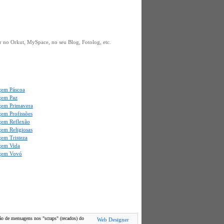
 no Orkut, MySpace, no seu Blog, Fotolog, etc.
em Páscoa
gem Paz
em Primavera
em Profissões
em Reflexão
em Religiosas
em Tristeza
gem Vida
gem Vovó
são de mensagens nos "scraps" (recados) do