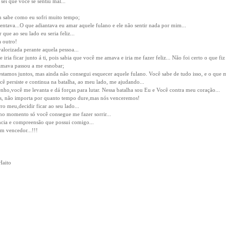
sei que você se sentiu mal...
 sabe como eu sofri muito tempo;
mentava...O que adiantava eu amar aquele fulano e ele não sentir nada por mim...
ue ao seu lado eu seria feliz...
 outro!
alorizada perante aquela pessoa...
 iria ficar junto á ti, pois sabia que você me amava e iria me fazer feliz... Não foi certo o que f
amava passou a me esnobar;
tamos juntos, mas ainda não consegui esquecer aquele fulano. Você sabe de tudo isso, e o que 
ê persiste e continua na batalha, ao meu lado, me ajudando...
enho,você me levanta e dá forças para lutar. Nessa batalha sou Eu e Você contra meu coração...
s, não importa por quanto tempo dure,mas nós venceremos!
ro meu,decidir ficar ao seu lado...
no momento só você consegue me fazer sorrir...
ncia e compreensão que possui comigo...
um vencedor...!!!
Haito