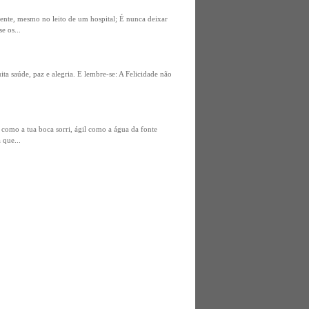
amente, mesmo no leito de um hospital; É nunca deixar
e os...
a saúde, paz e alegria. E lembre-se: A Felicidade não
e como a tua boca sorri, ágil como a água da fonte
 que...