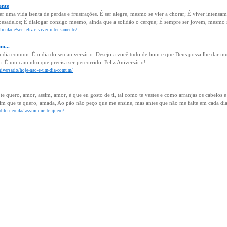
ente
 ter uma vida isenta de perdas e frustrações. É ser alegre, mesmo se vier a chorar; É viver intens
pesadelos; É dialogar consigo mesmo, ainda que a solidão o cerque; É sempre ser jovem, mesmo s
licidade/ser-feliz-e-viver-intensamente/
m...
 dia comum. É o dia do seu aniversário. Desejo a você tudo de bom e que Deus possa lhe dar muit
. É um caminho que precisa ser percorrido. Feliz Aniversário! ...
aniversario/hoje-nao-e-um-dia-comum/
e quero, amor, assim, amor, é que eu gosto de ti, tal como te vestes e como arranjas os cabelos 
ssim que te quero, amada, Ao pão não peço que me ensine, mas antes que não me falte em cada dia
ablo-neruda/-assim-que-te-quero/