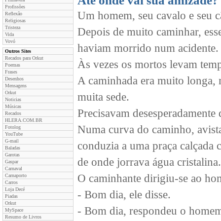
Até onde vai sua amizade?
Profissões
Um homem, seu cavalo e seu c
Reflexão
Religiosas
Tristeza
Depois de muito caminhar, esse
Vida
Vovó
haviam morrido num acidente.
Outros Sites
Recados para Orkut
Às vezes os mortos levam tempo
Poemas
Frases
A caminhada era muito longa, m
Desenhos
Mensagens
Orkut
muita sede.
Noticias
Músicas
Precisavam desesperadamente 
Recados
HLERA.COM.BR
Numa curva do caminho, avist
Fotolog
YouTube
G-mail
conduzia a uma praça calçada 
Baladas
Garotas
de onde jorrava água cristalina.
Gaspar
Carnaval
O caminhante dirigiu-se ao ho
Carnaporto
Carros
Loja Decé
- Bom dia, ele disse.
Piadas
Orkut
- Bom dia, respondeu o home
MySpace
Resumo de Livros