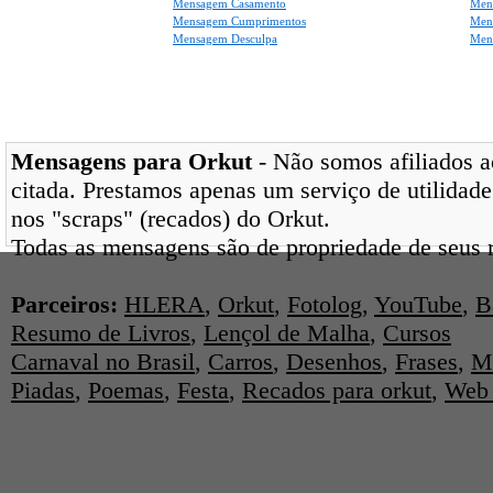
Mensagem Casamento
Men
Mensagem Cumprimentos
Men
Mensagem Desculpa
Men
Mensagens para Orkut
- Não somos afiliados ao
citada. Prestamos apenas um serviço de utilidade
nos "scraps" (recados) do Orkut.
Todas as mensagens são de propriedade de seus r
Parceiros:
HLERA
,
Orkut
,
Fotolog
,
YouTube
,
B
Resumo de Livros
,
Lençol de Malha
,
Cursos
Carnaval no Brasil
,
Carros
,
Desenhos
,
Frases
,
M
Piadas
,
Poemas
,
Festa
,
Recados para orkut
,
Web 