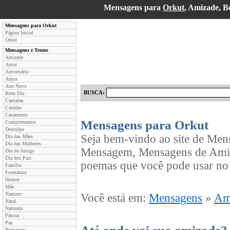
Mensagens para
Orkut
, Amizade, 
Mensagens para Orkut
Página Inicial
Orkut
Mensagens e Textos
Amizade
Amor
Aniversário
Anjos
Ano Novo
BUSCA:
Bom Dia
Cantadas
Carinho
Casamento
Mensagens para Orkut
Cumprimentos
Desculpa
Seja bem-vindo ao site de Men
Dia das Mães
Dia das Mulheres
Mensagem, Mensagens de Amiza
Dia do Amigo
Dia dos Pais
poemas que você pode usar no 
Família
Formatura
Humor
Mãe
Namoro
Você está em:
Mensagens
»
Am
Natal
Natureza
Páscoa
Paz
Primavera