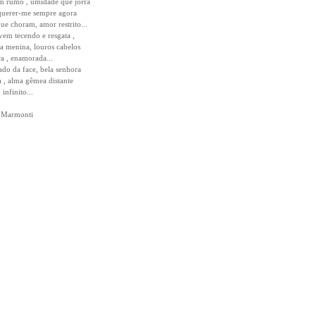
m rumo , umidade que jorra
querer-me sempre agora
que choram, amor restrito...
vem tecendo e resgata ,
a menina, louros cabelos
a , enamorada...
ado da face, bela senhora
 , alma gêmea distante
infinito...
s Marmonti