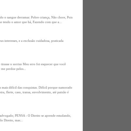
ndo o sangue derramar. Pobre criança, Não chore, Pois
inue tendo o amor que há, Fazendo com que a...
s interesses, e a exclusão cuidadosa, praticada
tirasse o sorriso Meu erro foi esquecer que você
 me perdoe pelos...
is difícil das conquistas. Difícil porque namorado
ra, flerte, caso, transa, envolvimento, até paixão é
s advogado; PENSA - O Direito se aprende estudando,
o Direito, mas...