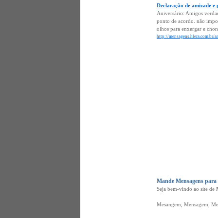
Declaração de amizade e 
Aniversário: Amigos verdad
ponto de acordo. não impor
olhos para enxergar e chora
http://mensagens.hlera.com.br/a
Mande Mensagens para o
Seja bem-vindo ao site de
Mesangem, Mensagem, Mes