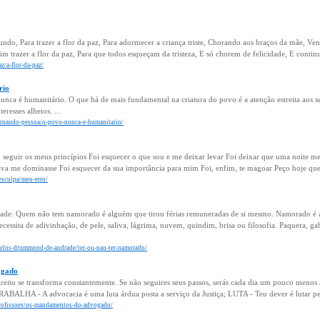
undo, Para trazer a flor da paz, Para adormecer a criança triste, Chorando aos braços da mãe, Ve
vim trazer a flor da paz, Para que todos esqueçam da tristeza, E só chorem de felicidade, E cont
z/a-flor-da-paz/
rio
nca é humanitário. O que há de mais fundamental na criatura do povo é a atenção estreita aos seu
eresses alheios. ...
fernando-pessoa/o-povo-nunca-e-humanitario/
 seguir os meus princípios Foi esquecer o que sou e me deixar levar Foi deixar que uma noite me 
raiva me dominasse Foi esquecer da sua importância para mim Foi, enfim, te magoar Peço hoje que
esculpa/meu-erro/
e: Quem não tem namorado é alguém que tirou férias remuneradas de si mesmo. Namorado é a ma
cessita de adivinhação, de pele, saliva, lágrima, nuvem, quindim, brisa ou filosofia. Paquera, gabi
carlos-drummond-de-andrade/ter-ou-nao-ter-namorado/
ogado
eito se transforma constantemente. Se não seguires seus passos, serás cada dia um pouco meno
ABALHA - A advocacia é uma luta árdua posta a serviço da Justiça; LUTA - Teu dever é lutar pel
profissoes/os-mandamentos-do-advogado/