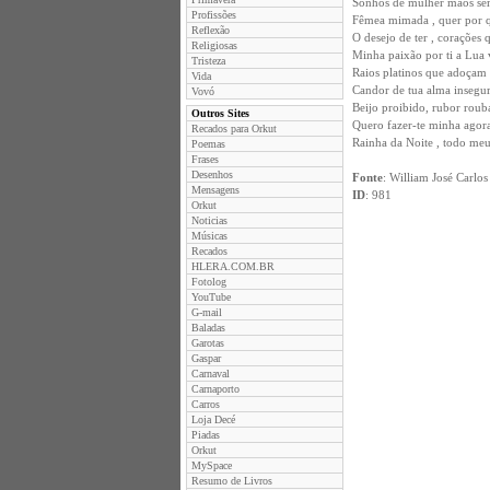
Sonhos de mulher mãos se
Profissões
Fêmea mimada , quer por 
Reflexão
O desejo de ter , corações 
Religiosas
Minha paixão por ti a Lua 
Tristeza
Raios platinos que adoçam 
Vida
Candor de tua alma insegur
Vovó
Beijo proibido, rubor roub
Outros Sites
Quero fazer-te minha agora
Recados para Orkut
Rainha da Noite , todo meu 
Poemas
Frases
Desenhos
Fonte
: William José Carlo
Mensagens
ID
: 981
Orkut
Noticias
Músicas
Recados
HLERA.COM.BR
Fotolog
YouTube
G-mail
Baladas
Garotas
Gaspar
Carnaval
Carnaporto
Carros
Loja Decé
Piadas
Orkut
MySpace
Resumo de Livros