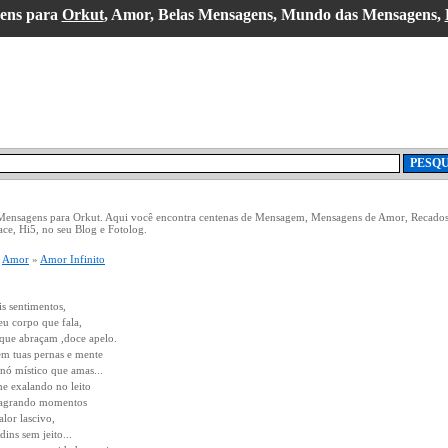
ens para
Orkut
, Amor, Belas Mensagens, Mundo das Mensagens,
 Mensagens para Orkut. Aqui você encontra centenas de Mensagem, Mensagens de Amor, Recados
ce, Hi5, no seu Blog e Fotolog.
»
Amor
»
Amor Infinito
is sentimentos,
u corpo que fala,
que abraçam ,doce apelo.
em tuas pernas e mente
 nó místico que amas...
me exalando no leito
sagrando momentos
lor lascivo,
ins sem jeito...