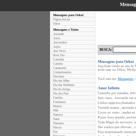
Mensag
Mensagens para Orkut
Página Inicial
Orkut
Mensagens e Textos
Amizade
Amor
Aniversário
Anjos
BUSCA:
Ano Novo
Bom Dia
Cantadas
Mensagens para Orkut
Carinho
Seja bem-vindo ao site de
Casamento
pode usar no Orkut, MySpa
Cumprimentos
Desculpa
Você está em:
Mensagens
Dia das Mães
Dia das Mulheres
Amor Infinito
Dia do Amigo
Caminho por estradas, febr
Dia dos Pais
Família
Sem rumo , buscando em te
Formatura
Linhos egípcios,chamados 
Humor
Vontade insana , aportada 
Mãe
Livres ao vento , atadas ao
Namoro
Prazer hora sentido, perfu
Natal
Toda Magia do encontro, 
Natureza
São sonhos que afloram , ca
Páscoa
Paz
Fera serpenteando meus jard
Primavera