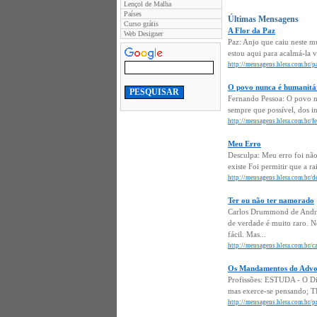
Lençol de Malha
Países
Últimas Mensagens
Curso grátis
A Flor da Paz
Web Designer
Paz: Anjo que caiu neste m
estou aqui para acalmá-la 
http://mensagens.hlera.com.br/pa
O povo nunca é humanitá
Fernando Pessoa: O povo nu
sempre que possível, dos int
http://mensagens.hlera.com.br/
Meu Erro
Desculpa: Meu erro foi não
existe Foi permitir que a 
http://mensagens.hlera.com.br/d
Ter ou não ter namorado
Carlos Drummond de Andrad
de verdade é muito raro. Ne
fácil. Mas...
http://mensagens.hlera.com.br/
Os Mandamentos do Adv
Profissões: ESTUDA - O Dir
mas exerce-se pensando; TR
http://mensagens.hlera.com.br/