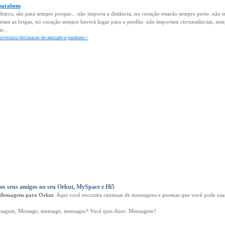
parabens
eiros, são para sempre porque... não importa a distância, no coração estarão sempre perto. não
tam as brigas, no coração sempre haverá lugar para o perdão. não importam circunstâncias, sem
r...
niversario/declaracao-de-amizade-e-parabens-/
s seus amigos no seu Orkut, MySpace e Hi5
Mensagens para Orkut
. Aqui você encontra centenas de mensagens e poemas que você pode usar
agem, Message, mensage, mensages? Você quis dizer: Mensagem?