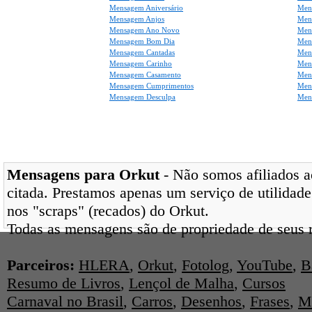
Mensagem Aniversário
Men
Mensagem Anjos
Mens
Mensagem Ano Novo
Men
Mensagem Bom Dia
Men
Mensagem Cantadas
Men
Mensagem Carinho
Men
Mensagem Casamento
Men
Mensagem Cumprimentos
Men
Mensagem Desculpa
Men
Mensagens para Orkut
- Não somos afiliados ao
citada. Prestamos apenas um serviço de utilidade
nos "scraps" (recados) do Orkut.
Todas as mensagens são de propriedade de seus r
Parceiros:
HLERA
,
Orkut
,
Fotolog
,
YouTube
,
B
Resumo de Livros
,
Lençol de Malha
,
Cursos
Carnaval no Brasil
,
Carros
,
Desenhos
,
Frases
,
M