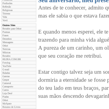
Seu aniversário, meu prese
Profissões
Antes de te conhecer, admito q
Reflexão
Religiosas
Tristeza
mas ele sabia o que estava faz
Vida
Vovó
Outros Sites
Recados para Orkut
E quando menos esperei, ele t
Poemas
Frases
trazendo para minha vida algu
Desenhos
Mensagens
Orkut
A pureza de um carinho, um olh
Noticias
Músicas
que seu coração me retribui.
Recados
HLERA.COM.BR
Fotolog
YouTube
G-mail
Estar contigo talvez seja um s
Baladas
Garotas
dormiria a eternidade se fosse p
Gaspar
Carnaval
do teu lado em teus braços, pa
Carnaporto
Carros
Loja Decé
suas mãos descendo devagarinh
Piadas
Orkut
MySpace
Resumo de Livros