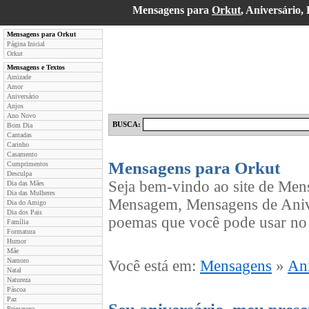
Mensagens para
Orkut
, Aniversário
Mensagens para Orkut
Página Inicial
Orkut
Mensagens e Textos
Amizade
Amor
Aniversário
Anjos
Ano Novo
BUSCA:
Bom Dia
Cantadas
Carinho
Casamento
Mensagens para Orkut
Cumprimentos
Desculpa
Seja bem-vindo ao site de Men
Dia das Mães
Dia das Mulheres
Mensagem, Mensagens de Anive
Dia do Amigo
Dia dos Pais
poemas que você pode usar no 
Família
Formatura
Humor
Mãe
Namoro
Você está em:
Mensagens
»
Ani
Natal
Natureza
Páscoa
Paz
Primavera