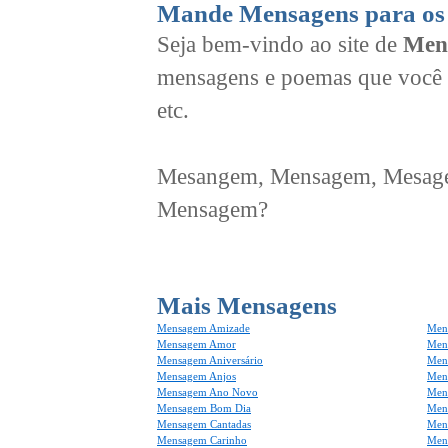
Mande Mensagens para os 
Seja bem-vindo ao site de
Men
mensagens e poemas que você 
etc.
Mesangem, Mensagem, Mesagem
Mensagem?
Mais Mensagens
Mensagem Amizade
Men
Mensagem Amor
Men
Mensagem Aniversário
Men
Mensagem Anjos
Mens
Mensagem Ano Novo
Men
Mensagem Bom Dia
Men
Mensagem Cantadas
Men
Mensagem Carinho
Men