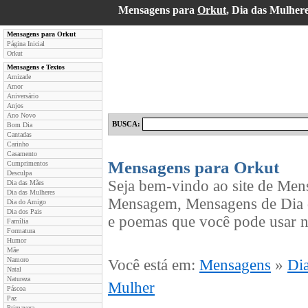
Mensagens para
Orkut
, Dia das Mulher
Mensagens para Orkut
Página Inicial
Orkut
Mensagens e Textos
Amizade
Amor
Aniversário
Anjos
Ano Novo
BUSCA:
Bom Dia
Cantadas
Carinho
Casamento
Mensagens para Orkut
Cumprimentos
Desculpa
Seja bem-vindo ao site de Men
Dia das Mães
Dia das Mulheres
Mensagem, Mensagens de Dia d
Dia do Amigo
Dia dos Pais
e poemas que você pode usar n
Família
Formatura
Humor
Mãe
Namoro
Você está em:
Mensagens
»
Di
Natal
Natureza
Mulher
Páscoa
Paz
Primavera