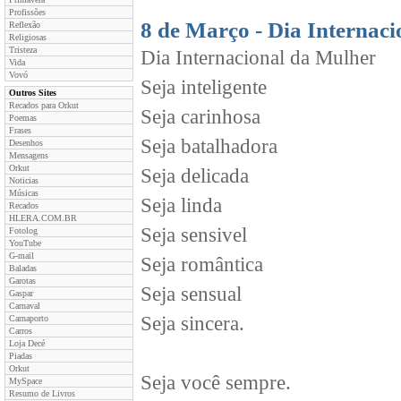
Profissões
8 de Março - Dia Internac
Reflexão
Religiosas
Tristeza
Dia Internacional da Mulher
Vida
Vovó
Seja inteligente
Outros Sites
Recados para Orkut
Seja carinhosa
Poemas
Frases
Seja batalhadora
Desenhos
Mensagens
Orkut
Seja delicada
Noticias
Músicas
Seja linda
Recados
HLERA.COM.BR
Seja sensivel
Fotolog
YouTube
G-mail
Seja romântica
Baladas
Garotas
Seja sensual
Gaspar
Carnaval
Seja sincera.
Carnaporto
Carros
Loja Decé
Piadas
Orkut
Seja você sempre.
MySpace
Resumo de Livros