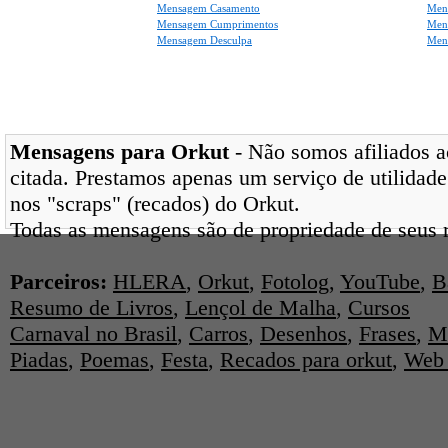
Mensagem Casamento
Men
Mensagem Cumprimentos
Men
Mensagem Desculpa
Men
Mensagens para Orkut
- Não somos afiliados ao
citada. Prestamos apenas um serviço de utilidade
nos "scraps" (recados) do Orkut.
Todas as mensagens são de propriedade de seus r
Parceiros:
HLERA
,
Orkut
,
Fotolog
,
YouTube
,
B
Resumo de Livros
,
Lençol de Malha
,
Cursos
Carnaval no Brasil
,
Carros
,
Desenhos
,
Frases
,
M
Piadas
,
Poemas
,
Festa
,
Recados para orkut
,
Web 