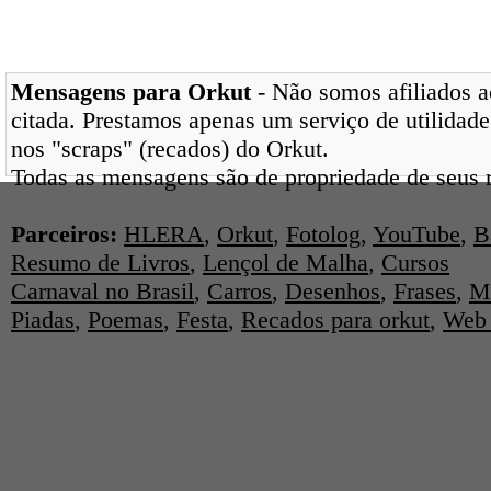
Mensagens para Orkut
- Não somos afiliados ao
citada. Prestamos apenas um serviço de utilidade
nos "scraps" (recados) do Orkut.
Todas as mensagens são de propriedade de seus r
Parceiros:
HLERA
,
Orkut
,
Fotolog
,
YouTube
,
B
Resumo de Livros
,
Lençol de Malha
,
Cursos
Carnaval no Brasil
,
Carros
,
Desenhos
,
Frases
,
M
Piadas
,
Poemas
,
Festa
,
Recados para orkut
,
Web 