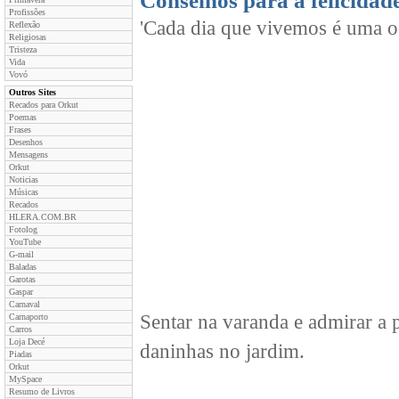
Conselhos para a felicidad
Profissões
'Cada dia que vivemos é uma oc
Reflexão
Religiosas
Tristeza
Vida
Vovó
Outros Sites
Recados para Orkut
Poemas
Frases
Desenhos
Mensagens
Orkut
Noticias
Músicas
Recados
HLERA.COM.BR
Fotolog
YouTube
G-mail
Baladas
Garotas
Gaspar
Carnaval
Sentar na varanda e admirar a 
Carnaporto
Carros
Loja Decé
daninhas no jardim.
Piadas
Orkut
MySpace
Resumo de Livros