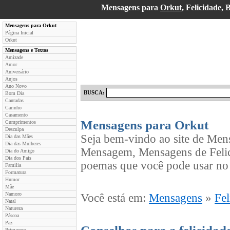
Mensagens para
Orkut
, Felicidade
Mensagens para Orkut
Página Inicial
Orkut
Mensagens e Textos
Amizade
Amor
Aniversário
Anjos
Ano Novo
BUSCA:
Bom Dia
Cantadas
Carinho
Casamento
Mensagens para Orkut
Cumprimentos
Desculpa
Seja bem-vindo ao site de Men
Dia das Mães
Dia das Mulheres
Mensagem, Mensagens de Felic
Dia do Amigo
Dia dos Pais
poemas que você pode usar no 
Família
Formatura
Humor
Mãe
Namoro
Você está em:
Mensagens
»
Fel
Natal
Natureza
Páscoa
Paz
Primavera