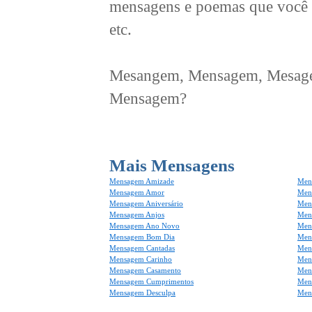
mensagens e poemas que você 
etc.
Mesangem, Mensagem, Mesagem
Mensagem?
Mais Mensagens
Mensagem Amizade
Men
Mensagem Amor
Men
Mensagem Aniversário
Men
Mensagem Anjos
Mens
Mensagem Ano Novo
Men
Mensagem Bom Dia
Men
Mensagem Cantadas
Men
Mensagem Carinho
Men
Mensagem Casamento
Men
Mensagem Cumprimentos
Men
Mensagem Desculpa
Men