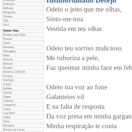
Insubordinado Desejo
Profissões
Odeio o jeito que me olhas,
Reflexão
Religiosas
Tristeza
Sinto-me nua
Vida
Vovó
Vestida em teu olhar.
Outros Sites
Recados para Orkut
Poemas
Frases
Odeio teu sorriso malicioso
Desenhos
Mensagens
Orkut
Me ruboriza a pele,
Noticias
Músicas
Faz queimar minha face em feb
Recados
HLERA.COM.BR
Fotolog
YouTube
G-mail
Odeio tua voz ao fone
Baladas
Garotas
Galanteios vil
Gaspar
Carnaval
E na falta de resposta
Carnaporto
Carros
Loja Decé
Da voz presa em minha gargan
Piadas
Orkut
Minha respiração te conta
MySpace
Resumo de Livros