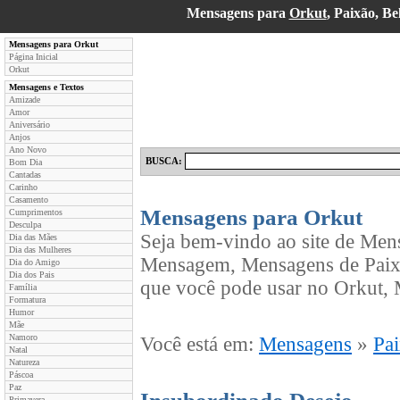
Mensagens para
Orkut
, Paixão, B
Mensagens para Orkut
Página Inicial
Orkut
Mensagens e Textos
Amizade
Amor
Aniversário
Anjos
Ano Novo
BUSCA:
Bom Dia
Cantadas
Carinho
Casamento
Mensagens para Orkut
Cumprimentos
Desculpa
Seja bem-vindo ao site de Men
Dia das Mães
Dia das Mulheres
Mensagem, Mensagens de Paixã
Dia do Amigo
Dia dos Pais
que você pode usar no Orkut, 
Família
Formatura
Humor
Mãe
Namoro
Você está em:
Mensagens
»
Pa
Natal
Natureza
Páscoa
Paz
Primavera