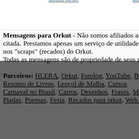
Mensagem Desculpa
Men
Mensagens para Orkut
- Não somos afiliados ao
citada. Prestamos apenas um serviço de utilidade
nos "scraps" (recados) do Orkut.
Todas as mensagens são de propriedade de seus r
Parceiros:
HLERA
,
Orkut
,
Fotolog
,
YouTube
,
B
Resumo de Livros
,
Lençol de Malha
,
Cursos
Carnaval no Brasil
,
Carros
,
Desenhos
,
Frases
,
M
Piadas
,
Poemas
,
Festa
,
Recados para orkut
,
Web 