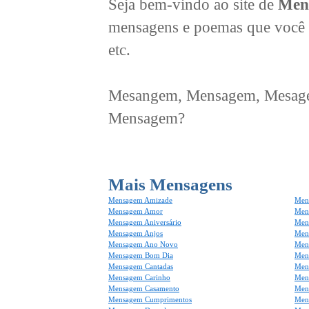
Seja bem-vindo ao site de
Men
mensagens e poemas que você 
etc.
Mesangem, Mensagem, Mesagem
Mensagem?
Mais Mensagens
Mensagem Amizade
Men
Mensagem Amor
Men
Mensagem Aniversário
Men
Mensagem Anjos
Mens
Mensagem Ano Novo
Men
Mensagem Bom Dia
Men
Mensagem Cantadas
Men
Mensagem Carinho
Men
Mensagem Casamento
Men
Mensagem Cumprimentos
Men