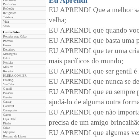
Eu Aprendi
Profissões
EU APRENDI Que a melhor sala
Reflexão
Religiosas
Tristeza
velha;
Vida
Vovó
EU APRENDI que quando você 
Outros Sites
Recados para Orkut
EU APRENDI que basta uma pess
Poemas
Frases
EU APRENDI que ter uma cria
Desenhos
Mensagens
Orkut
mais pacíficos do mundo;
Noticias
Músicas
EU APRENDI que ser gentil é m
Recados
HLERA.COM.BR
EU APRENDI que nunca se deve
Fotolog
YouTube
G-mail
EU APRENDI que eu sempre pos
Baladas
Garotas
ajudá-lo de alguma outra forma
Gaspar
Carnaval
EU APRENDI que não importa q
Carnaporto
Carros
Loja Decé
precisa de um amigo brincalhão 
Piadas
Orkut
EU APRENDI que algumas vezes
MySpace
Resumo de Livros