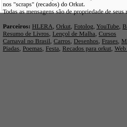
nos "scraps" (recados) do Orkut.
Todas as mensagens são de propriedade de seus r
Parceiros:
HLERA
,
Orkut
,
Fotolog
,
YouTube
,
B
Resumo de Livros
,
Lençol de Malha
,
Cursos
Carnaval no Brasil
,
Carros
,
Desenhos
,
Frases
,
M
Piadas
,
Poemas
,
Festa
,
Recados para orkut
,
Web 