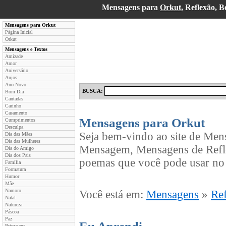
Mensagens para
Orkut
, Reflexão, 
Mensagens para Orkut
Página Inicial
Orkut
Mensagens e Textos
Amizade
Amor
Aniversário
Anjos
Ano Novo
BUSCA:
Bom Dia
Cantadas
Carinho
Casamento
Mensagens para Orkut
Cumprimentos
Desculpa
Seja bem-vindo ao site de Men
Dia das Mães
Dia das Mulheres
Mensagem, Mensagens de Refle
Dia do Amigo
Dia dos Pais
poemas que você pode usar no 
Família
Formatura
Humor
Mãe
Namoro
Você está em:
Mensagens
»
Re
Natal
Natureza
Páscoa
Paz
Primavera