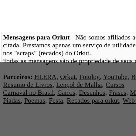
Mensagens para Orkut
- Não somos afiliados ao
citada. Prestamos apenas um serviço de utilidade
nos "scraps" (recados) do Orkut.
Todas as mensagens são de propriedade de seus r
Parceiros:
HLERA
,
Orkut
,
Fotolog
,
YouTube
,
B
Resumo de Livros
,
Lençol de Malha
,
Cursos
Carnaval no Brasil
,
Carros
,
Desenhos
,
Frases
,
M
Piadas
,
Poemas
,
Festa
,
Recados para orkut
,
Web 