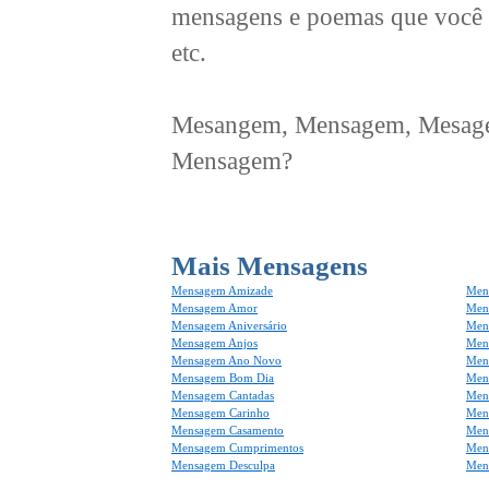
mensagens e poemas que você 
etc.
Mesangem, Mensagem, Mesagem
Mensagem?
Mais Mensagens
Mensagem Amizade
Men
Mensagem Amor
Men
Mensagem Aniversário
Men
Mensagem Anjos
Mens
Mensagem Ano Novo
Men
Mensagem Bom Dia
Men
Mensagem Cantadas
Men
Mensagem Carinho
Men
Mensagem Casamento
Men
Mensagem Cumprimentos
Men
Mensagem Desculpa
Men