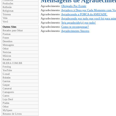
Mensagens de Agradecime
Profissões
Agradecimento
:
Obrigado Por Existir
Reflexão
Agradecimento
:
Agradeço à Deus por Cada Momento com Vo
Religiosas
Agradecimento
:
Agradecendo a FORÇA da AMIZADE.
Tristeza
Vida
Agradecimento
:
Agradecendo por tudo que você foi para mi
Vovó
Agradecimento
:
Seja agradecido(a) por tudo!
Agradecimento
:
Como te recompensar?
Outros Sites
Recados para Orkut
Agradecimento
:
Agradecimento Sincero
Poemas
Frases
Desenhos
Mensagens
Orkut
Noticias
Músicas
Recados
HLERA.COM.BR
Fotolog
YouTube
G-mail
Baladas
Garotas
Gaspar
Carnaval
Carnaporto
Carros
Loja Decé
Piadas
Orkut
MySpace
Resumo de Livros