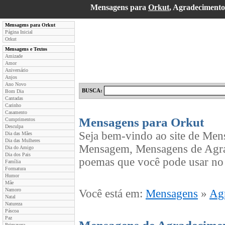
Mensagens para
Orkut
, Agradeciment
Mensagens para Orkut
Página Inicial
Orkut
Mensagens e Textos
Amizade
Amor
Aniversário
Anjos
Ano Novo
BUSCA:
Bom Dia
Cantadas
Carinho
Casamento
Mensagens para Orkut
Cumprimentos
Desculpa
Seja bem-vindo ao site de Men
Dia das Mães
Dia das Mulheres
Mensagem, Mensagens de Agrad
Dia do Amigo
Dia dos Pais
poemas que você pode usar no 
Família
Formatura
Humor
Mãe
Namoro
Você está em:
Mensagens
»
Ag
Natal
Natureza
Páscoa
Paz
Primavera