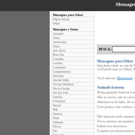
Mensage
Mensagens para Orkut
Página Inicial
Orkut
Mensagens e Textos
Amizade
Amor
Aniversário
Anjos
BUSCA:
Ano Novo
Bom Dia
Cantadas
Mensagens para Orkut
Carinho
Seja bem-vindo ao site de
Casamento
você pode usar no Orkut, 
Cumprimentos
Desculpa
Você está em:
Mensagens
Dia das Mães
Dia das Mulheres
Amizade fraterna
Dia do Amigo
Nossa amizade fraterna é e
Dia dos Pais
Família
Não se corrói, não se corro
Formatura
Alimenta-se de falar, de ou
Humor
Com gestos, com sonhos, c
Mãe
Namoro
Não importa onde estamos.
Natal
Vivos, mortos, aos prantos
Natureza
Felizes nos encontros
Páscoa
Paz
Exilados nos desencontros.
Primavera