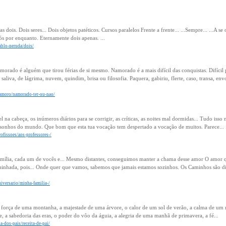
 dois. Dois seres... Dois objetos patéticos. Cursos paralelos Frente a frente... ...Sempre... ...A s
sós por enquanto. Eternamente dois apenas. ...
ablo-neruda/dois/
ado é alguém que tirou férias de si mesmo. Namorado é a mais difícil das conquistas. Difícil
 saliva, de lágrima, nuvem, quindim, brisa ou filosofia. Paquera, gabiriu, flerte, caso, transa, e
namoro/namorado-ter-ou-nao/
l na cabeça, os inúmeros diários para se corrigir, as críticas, as noites mal dormidas... Tudo isso n
 sonhos do mundo. Que bom que esta tua vocação tem despertado a vocação de muitos. Parece...
ofissoes/aos-professores-/
ília, cada um de vocês e... Mesmo distantes, conseguimos manter a chama desse amor O amor que
inhada, pois... Onde quer que vamos, sabemos que jamais estamos sozinhos. Os Caminhos são di
niversario/minha-familia-/
 força de uma montanha, a majestade de uma árvore, o calor de um sol de verão, a calma de um m
e, a sabedoria das eras, o poder do vôo da águia, a alegria de uma manhã de primavera, a fé...
a-dos-pais/receita-de-pai/