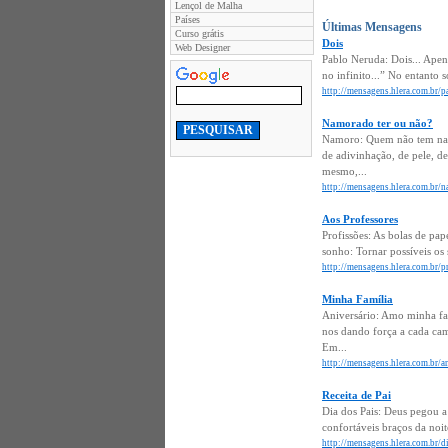
Lençol de Malha
Países
Últimas Mensagens
Curso grátis
Dois
Web Designer
Pablo Neruda: Dois... Apenas
no infinito...” No entanto 
http://mensagens.hlera.com.br/p
Namorado ter ou não?
Namoro: Quem não tem namor
de adivinhação, de pele, de
mesmo,...
http://mensagens.hlera.com.br/
Aos Professores
Profissões: As bolas de pape
sonho: Tornar possíveis os
http://mensagens.hlera.com.br/pr
Minha Família
Aniversário: Amo minha fam
nos dando força a cada cam
Em...
http://mensagens.hlera.com.br/a
Receita de Pai
Dia dos Pais: Deus pegou a
confortáveis braços da noit
http://mensagens.hlera.com.br/di