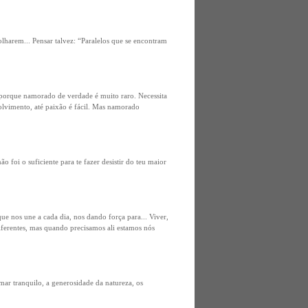
e olharem... Pensar talvez: “Paralelos que se encontram
 porque namorado de verdade é muito raro. Necessita
nvolvimento, até paixão é fácil. Mas namorado
ão foi o suficiente para te fazer desistir do teu maior
 nos une a cada dia, nos dando força para... Viver,
ferentes, mas quando precisamos ali estamos nós
ar tranquilo, a generosidade da natureza, os