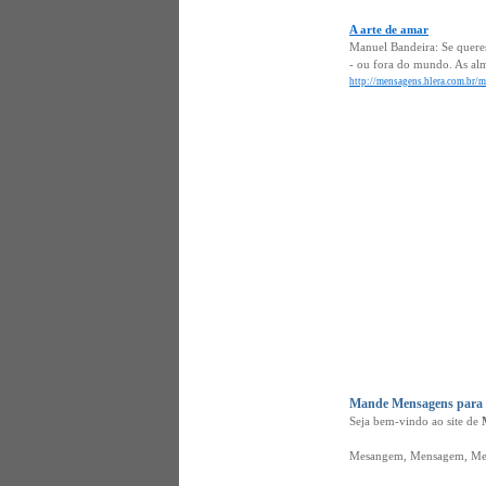
A arte de amar
Manuel Bandeira: Se queres
- ou fora do mundo. As alm
http://mensagens.hlera.com.br/m
Mande Mensagens para o
Seja bem-vindo ao site de
Mesangem, Mensagem, Mes