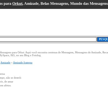
ns para
Orkut
, Amizade, Belas Mensagens, Mundo das Mensagens
 Mensagens para Orkut. Aqui você encontra centenas de Mensagem, Mensagens de Amizade, Reca
MySpace, Hi5, no seu Blog e Fotolog.
»
Amizade
»
Amizade fraterna
terna
mpe, não se destrói
vir, de amar
om afetos.