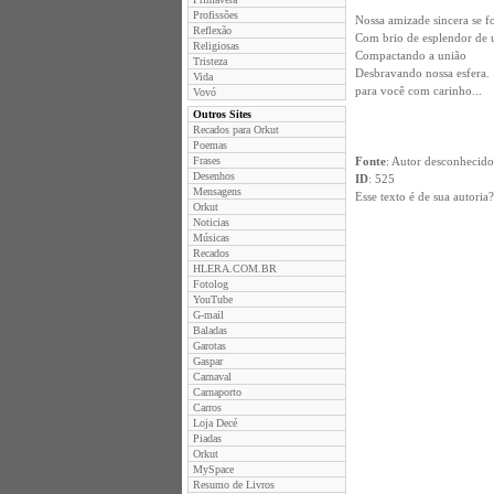
Profissões
Nossa amizade sincera se fo
Reflexão
Com brio de esplendor de 
Religiosas
Compactando a união
Tristeza
Desbravando nossa esfera.
Vida
para você com carinho...
Vovó
Outros Sites
Recados para Orkut
Poemas
Frases
Fonte
: Autor desconhecido
Desenhos
ID
: 525
Mensagens
Esse texto é de sua autori
Orkut
Noticias
Músicas
Recados
HLERA.COM.BR
Fotolog
YouTube
G-mail
Baladas
Garotas
Gaspar
Carnaval
Carnaporto
Carros
Loja Decé
Piadas
Orkut
MySpace
Resumo de Livros