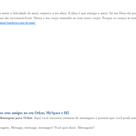
 sentir a felicidade de amar, esquece a tua alma. A alma é que estraga o amor. Só em Deus ela p
as são incomunicáveis. Deixa o teu corpo entender-se com outro corpo. Porque os corpos se ente
anuel-bandeira/a-arte-de-amar/
s seus amigos no seu Orkut, MySpace e Hi5
Mensagens para Orkut
. Aqui você encontra centenas de mensagens e poemas que você pode usar
agem, Message, mensage, mensages? Você quis dizer: Mensagem?