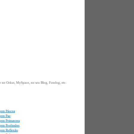
 no Orkut, MySpace, no seu Blog, Fotolog, etc.
em Páscoa
gem Paz
em Primavera
em Profissões
em Reflexão