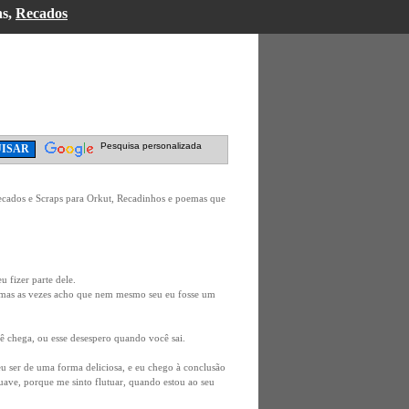
ns,
Recados
Pesquisa personalizada
ecados e Scraps para Orkut, Recadinhos e poemas que
u fizer parte dele.
a, mas as vezes acho que nem mesmo seu eu fosse um
ê chega, ou esse desespero quando você sai.
u ser de uma forma deliciosa, e eu chego à conclusão
uave, porque me sinto flutuar, quando estou ao seu