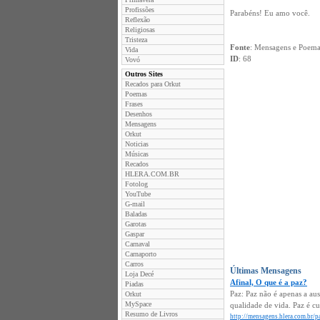
Profissões
Parabéns! Eu amo você.
Reflexão
Religiosas
Tristeza
Fonte
: Mensagens e Poema
Vida
ID
: 68
Vovó
Outros Sites
Recados para Orkut
Poemas
Frases
Desenhos
Mensagens
Orkut
Noticias
Músicas
Recados
HLERA.COM.BR
Fotolog
YouTube
G-mail
Baladas
Garotas
Gaspar
Carnaval
Carnaporto
Carros
Últimas Mensagens
Loja Decé
Afinal, O que é a paz?
Piadas
Paz: Paz não é apenas a au
Orkut
MySpace
qualidade de vida. Paz é c
Resumo de Livros
http://mensagens.hlera.com.br/pa