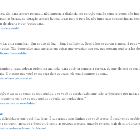
s, são para sempre porque... não importa a distância, no coração estarão sempre perto. não im
tam as brigas, no coração sempre haverá lugar para o perdão. não importam circunstâncias, sem
r de alegria e dor, bocas para...
amizade/amizade/
nda, uma centelha... Um pouco de luz... Sim, é suficiente. Seus olhos se abrem e agora já pode v
e guiar. Não desperdice suas energias em coisas que esvaziam seu ser, que possam roubar a luz do
igiosas/para-ser-feliz/
 caminho, para colocar ordem na sua vida, para você ter sempre a certeza, de que ele está ao se
egria. E mesmo que você se esqueça dele as vezes, ele estará sempre do seu...
arinho/um-anjo-para-voce-/
ção é capaz de sentir os seus sonhos, e se você os deseja realmente, não se desespere por nada; p
 o momento em que os seus sonhos poderão ser verdadeiros." ...
pensamentos/sonho-verdadeiro/
es
 dificuldades que você fica forte. É superando seus limites que você cresce. É resolvendo prob
 a coragem, arrisque e descobrirá como as pessoas crescem, quando exigem mais de si próprias 
timismo/enfrentando-as-dificuldades-/