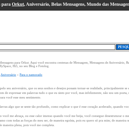
 para
Orkut
, Aniversário, Belas Mensagens, Mundo das Mensage
 Mensagens para Orkut. Aqui você encontra centenas de Mensagem, Mensagens de Aniversário, R
MySpace, Hi5, no seu Blog e Fotolog.
»
Aniversário
»
Para o namorado
pelo seu aniversário, que os seus sonhos e desejos possam tornar-se realidade, principalmente se e
 dom de expressar em palavras tudo o que eu sinto por você, mas infelizmente, não sou um poet
 para você esse meu sentimento.
avras algo que se sente tão profundo, como explicar o que é esse coração acelerado, quando voc
o você me abraça, ou esse calor imenso quando você me beija, você consegue desestruturar o me
 amo com todas as forças do meu ser, de maneira egoísta, pois eu quero só pra mim; de maneira s
de maneira plena, pois você me completa.