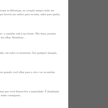
portam as diferenças, no coração sempre terão um
pre haverá um ombro para recostar, mãos para ajudar,
er: o caminho está à sua frente. Não tema, permita
 seu olhar. Abandone...
u lado, em todos os momentos. Em qualquer situação,
ois quando você olhar para o céu e ver as estrelas
lemas que você desenvolve a maturidade. É desafiando
e assim conseguem...