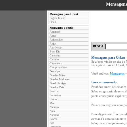
Mensagens
Mensagens para Orkut
Página Inicial
Orkut
Mensagens e Textos
Amizade
Amor
Aniversário
Anjos
BUSCA:
Ano Novo
Bom Dia
Cantadas
Mensagens para Orkut
Carinho
Seja bem-vindo ao site de
Casamento
você pode usar no Orkut, 
Cumprimentos
Desculpa
Você está em:
Mensagens
Dia das Mães
Dia das Mulheres
Para o namorado
Dia do Amigo
Parabéns amor, felicidades 
Dia dos Pais
Família
Sabe, eu gostaria de ter o
Formatura
poeta conseguiria explicar
Humor
Mãe
Pois como explicar com pal
Namoro
Natal
Essa alegria sem fim quand
Natureza
apenas de uma coisa: eu te
Páscoa
Paz
lado, mas principalmente, 
Primavera