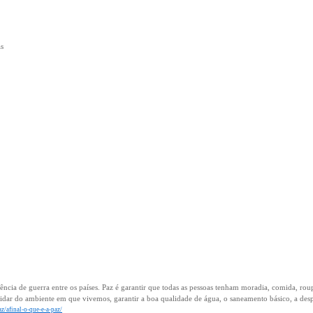
s
sência de guerra entre os países. Paz é garantir que todas as pessoas tenham moradia, comida, ro
uidar do ambiente em que vivemos, garantir a boa qualidade de água, o saneamento básico, a des
z/afinal-o-que-e-a-paz/