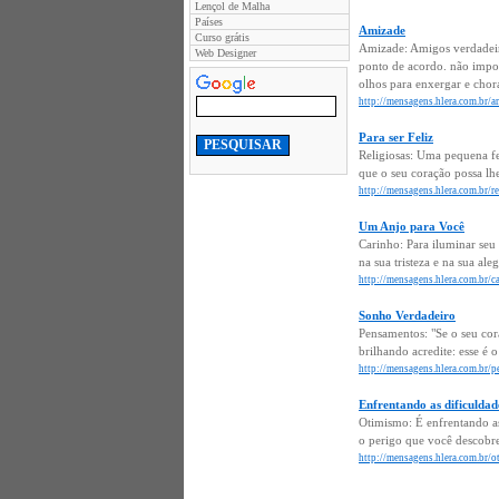
Lençol de Malha
Países
Amizade
Curso grátis
Amizade: Amigos verdadeiro
Web Designer
ponto de acordo. não impor
olhos para enxergar e chora
http://mensagens.hlera.com.br/
Para ser Feliz
Religiosas: Uma pequena fe
que o seu coração possa lh
http://mensagens.hlera.com.br/rel
Um Anjo para Você
Carinho: Para iluminar seu
na sua tristeza e na sua al
http://mensagens.hlera.com.br/c
Sonho Verdadeiro
Pensamentos: "Se o seu cora
brilhando acredite: esse é
http://mensagens.hlera.com.br/
Enfrentando as dificuldad
Otimismo: É enfrentando as
o perigo que você descobre
http://mensagens.hlera.com.br/o