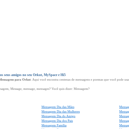
s seus amigos no seu Orkut, MySpace e Hi5
Mensagens para Orkut
. Aqui você encontra centenas de mensagens e poemas que você pode usar
agem, Message, mensage, mensages? Você quis dizer: Mensagem?
Mensagem Dia das Mães
Mensag
Mensagem Dia das Mulheres
Mensa
Mensagem Dia do Amigo
Mensag
Mensagem Dia dos Pais
Mensag
Mensagem Família
Mensag