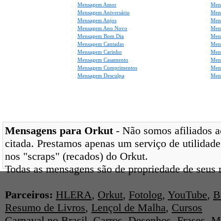
Mensagem Amor
Men
Mensagem Aniversário
Men
Mensagem Anjos
Mens
Mensagem Ano Novo
Men
Mensagem Bom Dia
Men
Mensagem Cantadas
Men
Mensagem Carinho
Men
Mensagem Casamento
Men
Mensagem Cumprimentos
Men
Mensagem Desculpa
Men
Mensagens para Orkut
- Não somos afiliados ao
citada. Prestamos apenas um serviço de utilidade
nos "scraps" (recados) do Orkut.
Todas as mensagens são de propriedade de seus r
Parceiros:
HLERA
,
Orkut
,
Fotolog
,
YouTube
,
B
Resumo de Livros
,
Lençol de Malha
,
Cursos
Carnaval no Brasil
,
Carros
,
Desenhos
,
Frases
,
M