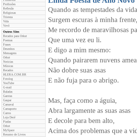
Linda Poesia de Ano Novo
Profissões
Quando as tempestades da vid
Reflexão
Religiosas
Tristeza
Surgem escuras à minha frente
Vida
Vovó
Me recordo de maravilhosas pa
Outros Sites
Recados para Orkut
Que uma vez eu li.
Poemas
Frases
E digo a mim mesmo:
Desenhos
Mensagens
Orkut
Quando pairarem nuvens amea
Noticias
Músicas
Não dobre suas asas
Recados
HLERA.COM.BR
E não fuja para o abrigo.
Fotolog
YouTube
G-mail
Baladas
Garotas
Mas, faça como a águia,
Gaspar
Carnaval
Abra largamente as suas asas
Carnaporto
Carros
Loja Decé
E decole para bem alto,
Piadas
Orkut
Acima dos problemas que a vid
MySpace
Resumo de Livros