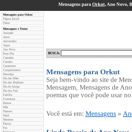
Mensagens para
Orkut
, Ano Novo, 
Mensagens para Orkut
Página Inicial
Orkut
Mensagens e Textos
Amizade
Amor
Aniversário
Anjos
Ano Novo
BUSCA:
Bom Dia
Cantadas
Carinho
Casamento
Mensagens para Orkut
Cumprimentos
Desculpa
Seja bem-vindo ao site de Men
Dia das Mães
Dia das Mulheres
Mensagem, Mensagens de Ano N
Dia do Amigo
Dia dos Pais
poemas que você pode usar no 
Família
Formatura
Humor
Mãe
Namoro
Você está em:
Mensagens
»
An
Natal
Natureza
Páscoa
Paz
Primavera