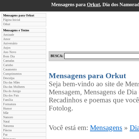
Mensagens para
Orkut
, Dia dos Namora
Mensagens para Orkut
Página Inicial
Orkut
Mensagens e Textos
Amizade
Amor
Aniversário
Anjos
Ano Novo
BUSCA:
Bom Dia
Cantadas
Carinho
Casamento
Mensagens para Orkut
Cumprimentos
Desculpa
Seja bem-vindo ao site de Men
Dia das Mães
Dia das Mulheres
Mensagem, Mensagens de Dia d
Dia do Amigo
Dia dos Pais
Recadinhos e poemas que você
Família
Formatura
Fotolog.
Humor
Mãe
Namoro
Natal
Você está em:
Mensagens
»
Di
Natureza
Páscoa
Paz
Primavera