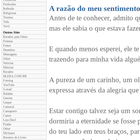
Profissões
A razão do meu sentiment
Reflexão
Religiosas
Antes de te conhecer, admito q
Tristeza
Vida
Vovó
mas ele sabia o que estava faz
Outros Sites
Recados para Orkut
Poemas
Frases
E quando menos esperei, ele t
Desenhos
Mensagens
trazendo para minha vida algu
Orkut
Noticias
Músicas
Recados
HLERA.COM.BR
A pureza de um carinho, um ol
Fotolog
YouTube
expressa através da alegria que
G-mail
Baladas
Garotas
Gaspar
Carnaval
Estar contigo talvez seja um s
Carnaporto
Carros
dormiria a eternidade se fosse p
Loja Decé
Piadas
Orkut
do teu lado em teus braços, par
MySpace
Resumo de Livros