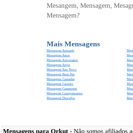
Mesangem, Mensagem, Mesagem
Mensagem?
Mais Mensagens
Mensagem Amizade
Men
Mensagem Amor
Men
Mensagem Aniversário
Men
Mensagem Anjos
Mens
Mensagem Ano Novo
Men
Mensagem Bom Dia
Men
Mensagem Cantadas
Men
Mensagem Carinho
Men
Mensagem Casamento
Men
Mensagem Cumprimentos
Men
Mensagem Desculpa
Men
Mensagens para Orkut
- Não somos afiliados ao