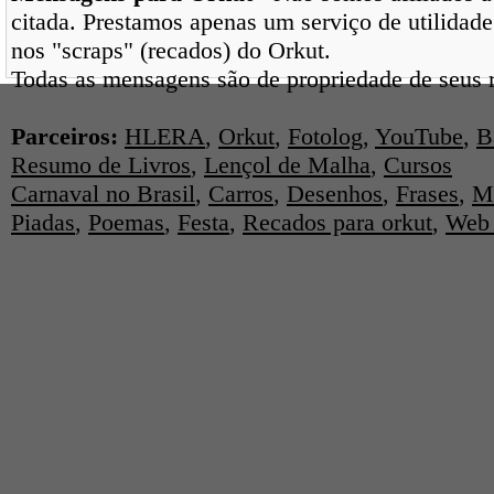
citada. Prestamos apenas um serviço de utilidade
nos "scraps" (recados) do Orkut.
Todas as mensagens são de propriedade de seus r
Parceiros:
HLERA
,
Orkut
,
Fotolog
,
YouTube
,
B
Resumo de Livros
,
Lençol de Malha
,
Cursos
Carnaval no Brasil
,
Carros
,
Desenhos
,
Frases
,
M
Piadas
,
Poemas
,
Festa
,
Recados para orkut
,
Web 