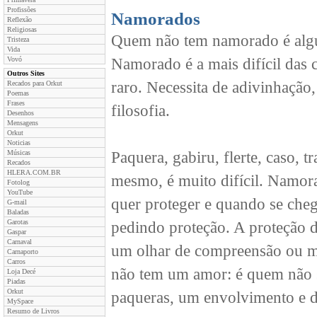
Profissões
Namorados
Reflexão
Religiosas
Quem não tem namorado é algu
Tristeza
Vida
Vovó
Namorado é a mais difícil das 
Outros Sites
raro. Necessita de adivinhação,
Recados para Orkut
Poemas
Frases
filosofia.
Desenhos
Mensagens
Orkut
Noticias
Músicas
Paquera, gabiru, flerte, caso, 
Recados
HLERA.COM.BR
mesmo, é muito difícil. Namora
Fotolog
YouTube
quer proteger e quando se cheg
G-mail
Baladas
Garotas
pedindo proteção. A proteção de
Gaspar
Carnaval
um olhar de compreensão ou m
Carnaporto
Carros
não tem um amor: é quem não s
Loja Decé
Piadas
Orkut
paqueras, um envolvimento e 
MySpace
Resumo de Livros