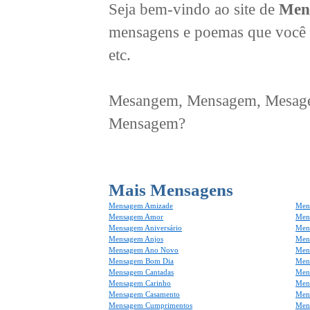
Seja bem-vindo ao site de
Men
mensagens e poemas que você 
etc.
Mesangem, Mensagem, Mesagem
Mensagem?
Mais Mensagens
Mensagem Amizade
Men
Mensagem Amor
Men
Mensagem Aniversário
Men
Mensagem Anjos
Mens
Mensagem Ano Novo
Men
Mensagem Bom Dia
Men
Mensagem Cantadas
Men
Mensagem Carinho
Men
Mensagem Casamento
Men
Mensagem Cumprimentos
Men