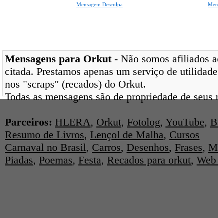
Mensagem Desculpa
Men
Mensagens para Orkut
- Não somos afiliados ao
citada. Prestamos apenas um serviço de utilidade
nos "scraps" (recados) do Orkut.
Todas as mensagens são de propriedade de seus r
Parceiros:
HLERA
,
Orkut
,
Fotolog
,
YouTube
,
B
Resumo de Livros
,
Lençol de Malha
,
Cursos
Carnaval no Brasil
,
Carros
,
Desenhos
,
Frases
,
M
Piadas
,
Poemas
,
Festa
,
Recados para orkut
,
Web 