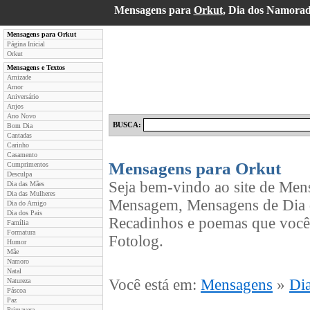
Mensagens para
Orkut
, Dia dos Namora
Mensagens para Orkut
Página Inicial
Orkut
Mensagens e Textos
Amizade
Amor
Aniversário
Anjos
Ano Novo
BUSCA:
Bom Dia
Cantadas
Carinho
Casamento
Mensagens para Orkut
Cumprimentos
Desculpa
Seja bem-vindo ao site de Men
Dia das Mães
Dia das Mulheres
Mensagem, Mensagens de Dia d
Dia do Amigo
Dia dos Pais
Recadinhos e poemas que você
Família
Formatura
Fotolog.
Humor
Mãe
Namoro
Natal
Você está em:
Mensagens
»
Di
Natureza
Páscoa
Paz
Primavera