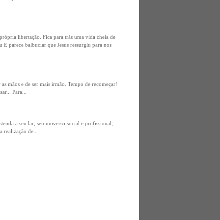
ópria libertação. Fica para trás uma vida cheia de
 E parece balbuciar que Jesus ressurgiu para nos
ir as mãos e de ser mais irmão. Tempo de recomeçar!
r... Para...
da a seu lar, seu universo social e profissional,
 realização de...