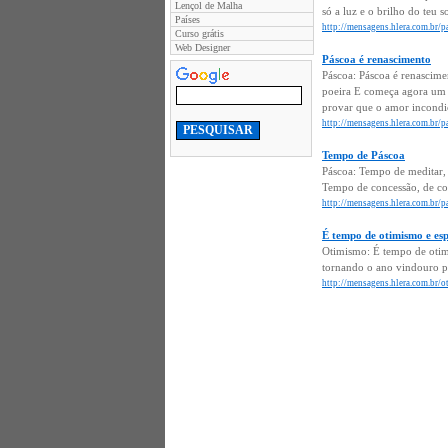
Lençol de Malha
só a luz e o brilho do teu 
Países
http://mensagens.hlera.com.br/
Curso grátis
Web Designer
Páscoa é renascimento
Páscoa: Páscoa é renascime
poeira E começa agora um n
provar que o amor incondici
http://mensagens.hlera.com.br/p
Tempo de Páscoa
Páscoa: Tempo de meditar, 
Tempo de concessão, de com
http://mensagens.hlera.com.br/
É tempo de otimismo e es
Otimismo: É tempo de otimi
tornando o ano vindouro pl
http://mensagens.hlera.com.br/