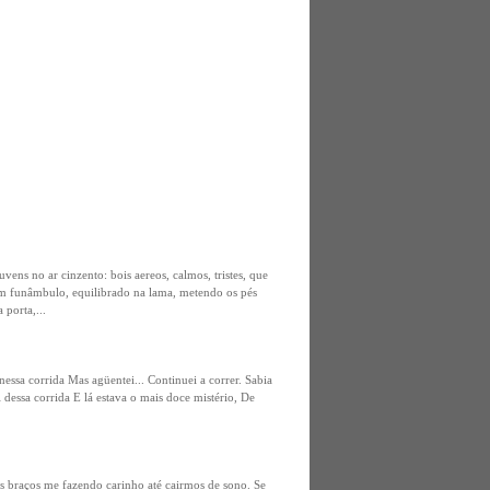
ens no ar cinzento: bois aereos, calmos, tristes, que
um funâmbulo, equilibrado na lama, metendo os pés
 porta,...
ssa corrida Mas agüentei... Continuei a correr. Sabia
ssa corrida E lá estava o mais doce mistério, De
eus braços me fazendo carinho até cairmos de sono. Se