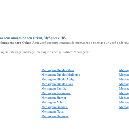
s seus amigos no seu Orkut, MySpace e Hi5
Mensagens para Orkut
. Aqui você encontra centenas de mensagens e poemas que você pode usar
agem, Message, mensage, mensages? Você quis dizer: Mensagem?
Mensagem Dia das Mães
Mensag
Mensagem Dia das Mulheres
Mensa
Mensagem Dia do Amigo
Mensag
Mensagem Dia dos Pais
Mensag
Mensagem Família
Mensag
Mensagem Formatura
Mensag
Mensagem Humor
Mensag
Mensagem Mãe
Mensa
Mensagem Namoro
Mensa
Mensagem Natal
Mensagem Natureza