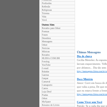
Profissões
Reflexão
Religiosas
Tristeza
Vida
Vovó
Outros Sites
Recados para Orkut
Poemas
Frases
Desenhos
Mensagens
Orkut
Noticias
Músicas
Últimas Mensagens
Recados
Dia de chuva
HLERA.COM.BR
Cecília Meireles: As espum
Fotolog
lavram esquecimento. Velh
YouTube
por abísmos... Dia tão sem 
G-mail
Baladas
http://mensagens.hlera.com.br/ce
Garotas
Gaspar
Doce Mistério
Carnaval
Amor: Corri em busca de de
Carnaporto
que valia a pena, De que 
Carros
que eu estava frente a fren
Loja Decé
http://mensagens.hlera.com.br/a
Piadas
Orkut
MySpace
Como Viver sem Você
Resumo de Livros
Paixão: Se a cada dia que n