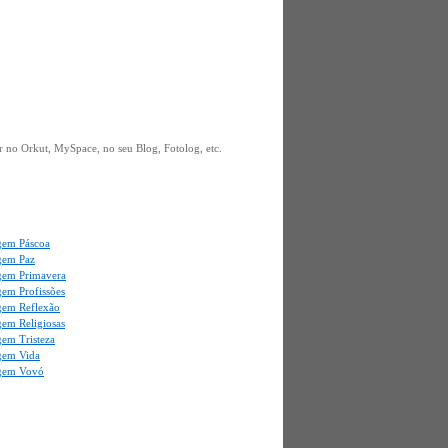
 no Orkut, MySpace, no seu Blog, Fotolog, etc.
em Páscoa
gem Paz
em Primavera
em Profissões
em Reflexão
em Religiosas
em Tristeza
gem Vida
gem Vovó