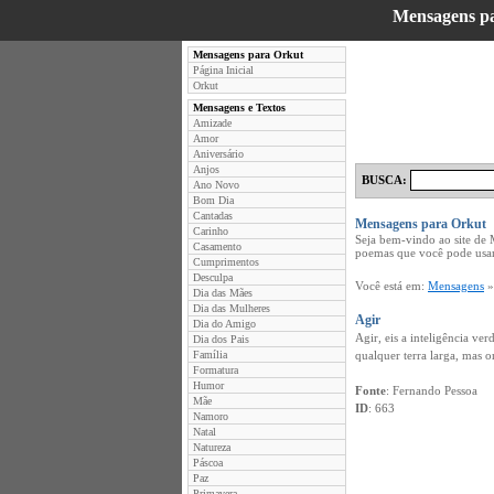
Mensagens p
Mensagens para Orkut
Página Inicial
Orkut
Mensagens e Textos
Amizade
Amor
Aniversário
Anjos
BUSCA:
Ano Novo
Bom Dia
Cantadas
Mensagens para Orkut
Carinho
Seja bem-vindo ao site de
Casamento
poemas que você pode usar
Cumprimentos
Desculpa
Você está em:
Mensagens
Dia das Mães
Dia das Mulheres
Agir
Dia do Amigo
Agir, eis a inteligência ve
Dia dos Pais
Família
qualquer terra larga, mas o
Formatura
Humor
Fonte
: Fernando Pessoa
Mãe
ID
: 663
Namoro
Natal
Natureza
Páscoa
Paz
Primavera