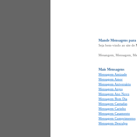
Mande Mensagens para o
Seja bem-vindo ao site de
Mesangem, Mensagem, Mes
Mais Mensagens
Mensagem Amizade
Mensagem Amor
Mensagem Aniversário
Mensagem Anjos
Mensagem Ano Novo
Mensagem Bom Dia
Mensagem Cantadas
Mensagem Carinho
Mensagem Casamento
Mensagem Cumprimentos
Mensagem Desculpa