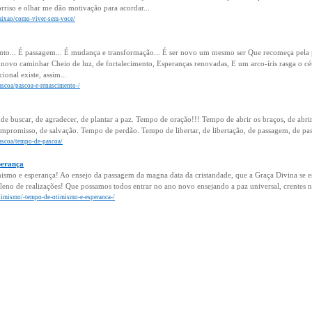
sorriso e olhar me dão motivação para acordar...
paixao/como-viver-sem-voce/
nto... É passagem... É mudança e transformação... É ser novo um mesmo ser Que recomeça pela pr
ovo caminhar Cheio de luz, de fortalecimento, Esperanças renovadas, E um arco-íris rasga o céu
onal existe, assim...
ascoa/pascoa-e-renascimento-/
de buscar, de agradecer, de plantar a paz. Tempo de oração!!! Tempo de abrir os braços, de abr
promisso, de salvação. Tempo de perdão. Tempo de libertar, de libertação, de passagem, de passa
pascoa/tempo-de-pascoa/
perança
smo e esperança! Ao ensejo da passagem da magna data da cristandade, que a Graça Divina se esten
eno de realizações! Que possamos todos entrar no ano novo ensejando a paz universal, crentes na
otimismo/-tempo-de-otimismo-e-esperanca-/