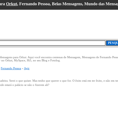
ara
Orkut
, Fernando Pessoa, Belas Mensagens, Mundo das Mensa
 Mensagens para Orkut. Aqui você encontra centenas de Mensagem, Mensagens de Fernando Pesso
 no Orkut, MySpace, Hi5, no seu Blog e Fotolog.
»
Fernando Pessoa
»
Agir
rdadeira. Serei o que quiser. Mas tenho que querer o que for. O êxito está em ter êxito, e não em 
nde estará o palácio se não o fizerem ali?