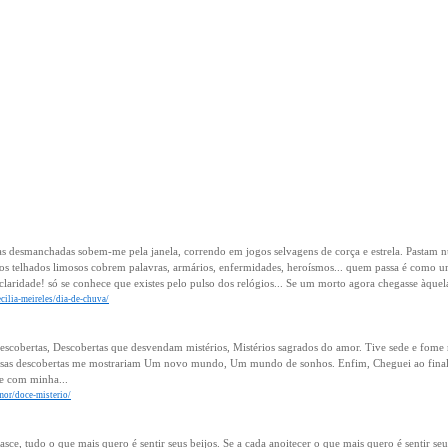
as desmanchadas sobem-me pela janela, correndo em jogos selvagens de corça e estrela. Pastam nuv
os telhados limosos cobrem palavras, armários, enfermidades, heroísmos... quem passa é como 
claridade! só se conhece que existes pelo pulso dos relógios... Se um morto agora chegasse àquela
cilia-meireles/dia-de-chuva/
scobertas, Descobertas que desvendam mistérios, Mistérios sagrados do amor. Tive sede e fome ne
essas descobertas me mostrariam Um novo mundo, Um mundo de sonhos. Enfim, Cheguei ao final de
te com minha...
mor/doce-misterio/
asce, tudo o que mais quero é sentir seus beijos. Se a cada anoitecer o que mais quero é sentir s