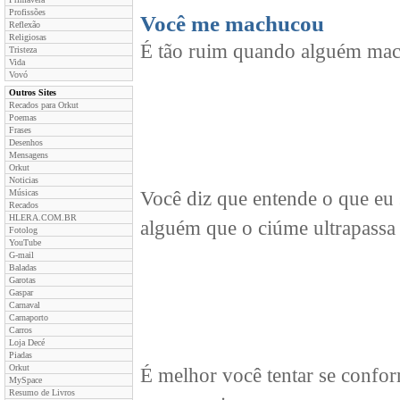
Profissões
Você me machucou
Reflexão
Religiosas
É tão ruim quando alguém mach
Tristeza
Vida
Vovó
Outros Sites
Recados para Orkut
Poemas
Frases
Desenhos
Mensagens
Orkut
Noticias
Músicas
Você diz que entende o que eu
Recados
HLERA.COM.BR
alguém que o ciúme ultrapassa 
Fotolog
YouTube
G-mail
Baladas
Garotas
Gaspar
Carnaval
Carnaporto
Carros
Loja Decé
Piadas
Orkut
É melhor você tentar se confor
MySpace
Resumo de Livros