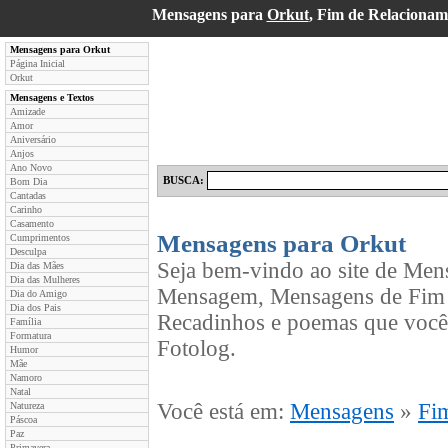
Mensagens para
Orkut
, Fim de Relaciona
Mensagens para Orkut
Página Inicial
Orkut
Mensagens e Textos
Amizade
Amor
Aniversário
Anjos
Ano Novo
BUSCA:
Bom Dia
Cantadas
Carinho
Casamento
Mensagens para Orkut
Cumprimentos
Desculpa
Seja bem-vindo ao site de Men
Dia das Mães
Dia das Mulheres
Mensagem, Mensagens de Fim d
Dia do Amigo
Dia dos Pais
Recadinhos e poemas que você
Família
Formatura
Fotolog.
Humor
Mãe
Namoro
Natal
Você está em:
Mensagens
»
Fi
Natureza
Páscoa
Paz
Primavera