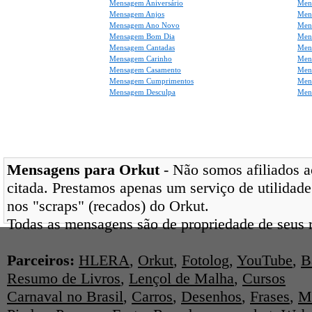
Mensagem Aniversário
Men
Mensagem Anjos
Mens
Mensagem Ano Novo
Men
Mensagem Bom Dia
Men
Mensagem Cantadas
Men
Mensagem Carinho
Men
Mensagem Casamento
Men
Mensagem Cumprimentos
Men
Mensagem Desculpa
Men
Mensagens para Orkut
- Não somos afiliados ao
citada. Prestamos apenas um serviço de utilidade
nos "scraps" (recados) do Orkut.
Todas as mensagens são de propriedade de seus r
Parceiros:
HLERA
,
Orkut
,
Fotolog
,
YouTube
,
B
Resumo de Livros
,
Lençol de Malha
,
Cursos
Carnaval no Brasil
,
Carros
,
Desenhos
,
Frases
,
M