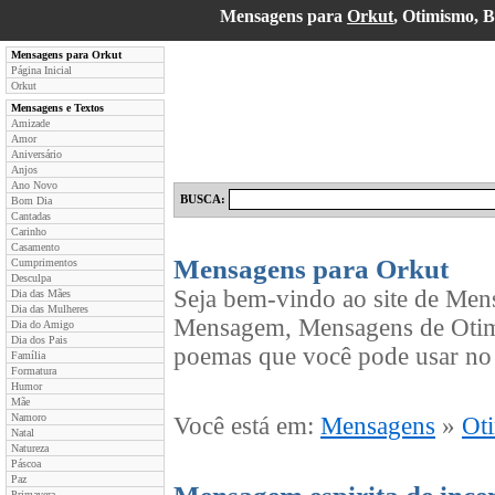
Mensagens para
Orkut
, Otimismo, 
Mensagens para Orkut
Página Inicial
Orkut
Mensagens e Textos
Amizade
Amor
Aniversário
Anjos
Ano Novo
BUSCA:
Bom Dia
Cantadas
Carinho
Casamento
Mensagens para Orkut
Cumprimentos
Desculpa
Seja bem-vindo ao site de Men
Dia das Mães
Dia das Mulheres
Mensagem, Mensagens de Otimi
Dia do Amigo
Dia dos Pais
poemas que você pode usar no 
Família
Formatura
Humor
Mãe
Namoro
Você está em:
Mensagens
»
Ot
Natal
Natureza
Páscoa
Paz
Primavera