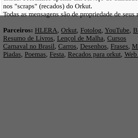
nos "scraps" (recados) do Orkut.
Todas as mensagens são de propriedade de seus r
Parceiros:
HLERA
,
Orkut
,
Fotolog
,
YouTube
,
B
Resumo de Livros
,
Lençol de Malha
,
Cursos
Carnaval no Brasil
,
Carros
,
Desenhos
,
Frases
,
M
Piadas
,
Poemas
,
Festa
,
Recados para orkut
,
Web 