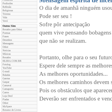
Mensagem espirita de ince
Profissões
O dia de amanhã ninguém uso
Reflexão
Religiosas
Tristeza
Pode ser seu !
Vida
Vovó
Sofre pôr antecipação
Outros Sites
Recados para Orkut
quem vive pensando bobagens
Poemas
Frases
que não se realizam.
Desenhos
Mensagens
Orkut
Noticias
Músicas
Portanto, olhe para o seu futu
Recados
HLERA.COM.BR
Espere dele sempre as melhores
Fotolog
YouTube
G-mail
As melhores oportunidades...
Baladas
Garotas
Os melhores caminhos devem ser
Gaspar
Carnaval
Pois os obstáculos que aparecer
Carnaporto
Carros
Loja Decé
Deverão ser enfrentados e ven
Piadas
Orkut
MySpace
Resumo de Livros