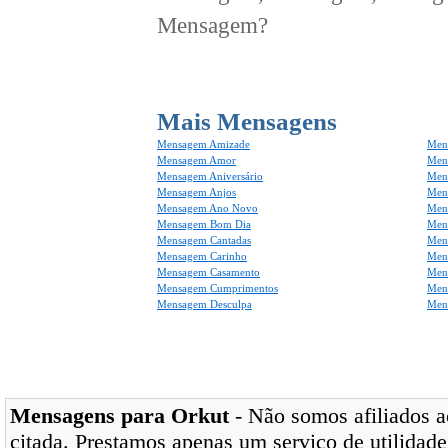
Mensagem?
Mais Mensagens
Mensagem Amizade
Men
Mensagem Amor
Men
Mensagem Aniversário
Men
Mensagem Anjos
Mens
Mensagem Ano Novo
Men
Mensagem Bom Dia
Men
Mensagem Cantadas
Men
Mensagem Carinho
Men
Mensagem Casamento
Men
Mensagem Cumprimentos
Men
Mensagem Desculpa
Men
Mensagens para Orkut
- Não somos afiliados ao
citada. Prestamos apenas um serviço de utilidade