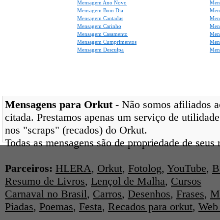
Mensagem Ano Novo
Men
Mensagem Bom Dia
Men
Mensagem Cantadas
Men
Mensagem Carinho
Men
Mensagem Casamento
Men
Mensagem Cumprimentos
Men
Mensagem Desculpa
Men
Mensagens para Orkut
- Não somos afiliados ao
citada. Prestamos apenas um serviço de utilidade
nos "scraps" (recados) do Orkut.
Todas as mensagens são de propriedade de seus r
Parceiros:
HLERA
,
Orkut
,
Fotolog
,
YouTube
,
B
Resumo de Livros
,
Lençol de Malha
,
Cursos
Carnaval no Brasil
,
Carros
,
Desenhos
,
Frases
,
M
Piadas
,
Poemas
,
Festa
,
Recados para orkut
,
Web 