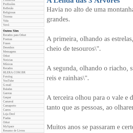
A Lenda das 3 Árvores
Profissões
Havia no alto de uma montanha
Reflexão
Religiosas
Tristeza
grandes.
Vida
Vovó
Outros Sites
Recados para Orkut
A primeira, olhando as estrela
Poemas
Frases
cheio de tesouros\".
Desenhos
Mensagens
Orkut
Noticias
Músicas
A segunda, olhando o riacho, s
Recados
HLERA.COM.BR
reis e rainhas\".
Fotolog
YouTube
G-mail
Baladas
Garotas
A terceira olhou para o vale e 
Gaspar
Carnaval
tanto que as pessoas, ao olha
Carnaporto
Carros
Loja Decé
Piadas
Orkut
Muitos anos se passaram e cert
MySpace
Resumo de Livros