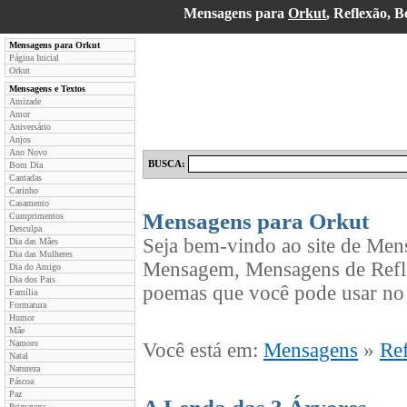
Mensagens para
Orkut
, Reflexão, 
Mensagens para Orkut
Página Inicial
Orkut
Mensagens e Textos
Amizade
Amor
Aniversário
Anjos
Ano Novo
BUSCA:
Bom Dia
Cantadas
Carinho
Casamento
Mensagens para Orkut
Cumprimentos
Desculpa
Seja bem-vindo ao site de Men
Dia das Mães
Dia das Mulheres
Mensagem, Mensagens de Refle
Dia do Amigo
Dia dos Pais
poemas que você pode usar no 
Família
Formatura
Humor
Mãe
Namoro
Você está em:
Mensagens
»
Re
Natal
Natureza
Páscoa
Paz
Primavera