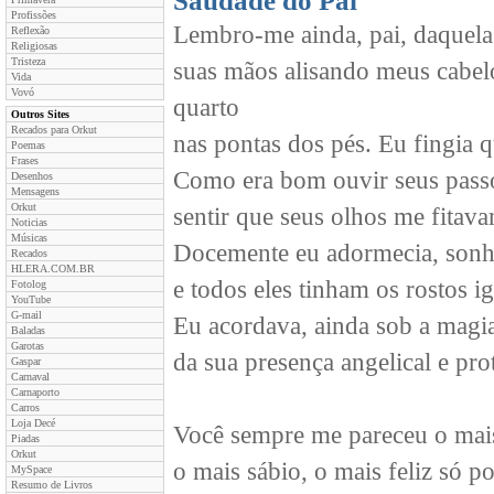
Saudade do Pai
Profissões
Lembro-me ainda, pai, daquelas
Reflexão
Religiosas
Tristeza
suas mãos alisando meus cabelo
Vida
Vovó
quarto
Outros Sites
Recados para Orkut
nas pontas dos pés. Eu fingia q
Poemas
Frases
Como era bom ouvir seus passo
Desenhos
Mensagens
Orkut
sentir que seus olhos me fita
Noticias
Músicas
Docemente eu adormecia, sonha
Recados
HLERA.COM.BR
e todos eles tinham os rostos ig
Fotolog
YouTube
G-mail
Eu acordava, ainda sob a magia
Baladas
Garotas
da sua presença angelical e pro
Gaspar
Carnaval
Carnaporto
Carros
Loja Decé
Você sempre me pareceu o mais 
Piadas
Orkut
o mais sábio, o mais feliz só p
MySpace
Resumo de Livros