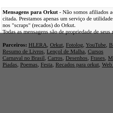
Mensagens para Orkut
- Não somos afiliados ao
citada. Prestamos apenas um serviço de utilidade
nos "scraps" (recados) do Orkut.
Todas as mensagens são de propriedade de seus r
Parceiros:
HLERA
,
Orkut
,
Fotolog
,
YouTube
,
B
Resumo de Livros
,
Lençol de Malha
,
Cursos
Carnaval no Brasil
,
Carros
,
Desenhos
,
Frases
,
M
Piadas
,
Poemas
,
Festa
,
Recados para orkut
,
Web 