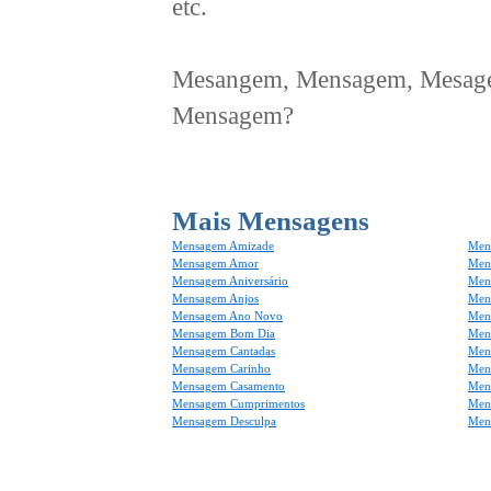
etc.
Mesangem, Mensagem, Mesagem
Mensagem?
Mais Mensagens
Mensagem Amizade
Men
Mensagem Amor
Men
Mensagem Aniversário
Men
Mensagem Anjos
Mens
Mensagem Ano Novo
Men
Mensagem Bom Dia
Men
Mensagem Cantadas
Men
Mensagem Carinho
Men
Mensagem Casamento
Men
Mensagem Cumprimentos
Men
Mensagem Desculpa
Men