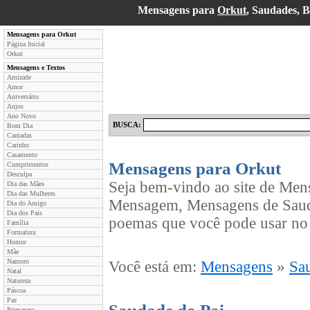
Mensagens para
Orkut
, Saudades, 
Mensagens para Orkut
Página Inicial
Orkut
Mensagens e Textos
Amizade
Amor
Aniversário
Anjos
Ano Novo
BUSCA:
Bom Dia
Cantadas
Carinho
Casamento
Mensagens para Orkut
Cumprimentos
Desculpa
Seja bem-vindo ao site de Men
Dia das Mães
Dia das Mulheres
Mensagem, Mensagens de Sauda
Dia do Amigo
Dia dos Pais
poemas que você pode usar no 
Família
Formatura
Humor
Mãe
Namoro
Você está em:
Mensagens
»
Sa
Natal
Natureza
Páscoa
Paz
Primavera