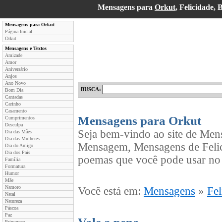
Mensagens para
Orkut
, Felicidade
Mensagens para Orkut
Página Inicial
Orkut
Mensagens e Textos
Amizade
Amor
Aniversário
Anjos
Ano Novo
BUSCA:
Bom Dia
Cantadas
Carinho
Casamento
Mensagens para Orkut
Cumprimentos
Desculpa
Seja bem-vindo ao site de Men
Dia das Mães
Dia das Mulheres
Mensagem, Mensagens de Felic
Dia do Amigo
Dia dos Pais
poemas que você pode usar no 
Família
Formatura
Humor
Mãe
Namoro
Você está em:
Mensagens
»
Fel
Natal
Natureza
Páscoa
Paz
Primavera