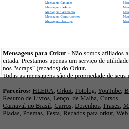
Mensagem Cantadas
Men
Mensagem Carinho
Men
Mensagem Casamento
Men
Mensagem Cumprimentos
Men
Mensagem Desculpa
Men
Mensagens para Orkut
- Não somos afiliados ao
citada. Prestamos apenas um serviço de utilidade
nos "scraps" (recados) do Orkut.
Todas as mensagens são de propriedade de seus r
Parceiros:
HLERA
,
Orkut
,
Fotolog
,
YouTube
,
B
Resumo de Livros
,
Lençol de Malha
,
Cursos
Carnaval no Brasil
,
Carros
,
Desenhos
,
Frases
,
M
Piadas
,
Poemas
,
Festa
,
Recados para orkut
,
Web 