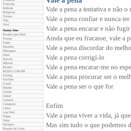
Vale a pena
Profissões
Vale a pena a tentativa e não o 
Reflexão
Religiosas
Tristeza
Vale a pena confiar e nunca te
Vida
Vovó
Vale a pena encarar e não fugir
Outros Sites
Recados para Orkut
Ainda que eu fracasse, vale a p
Poemas
Frases
Vale a pena discordar do melho
Desenhos
Mensagens
Orkut
Vale a pena corrigí-lo
Noticias
Músicas
Vale a pena encarar-me no espe
Recados
HLERA.COM.BR
Vale a pena procurar ser o melho
Fotolog
YouTube
G-mail
Vale a pena ser o que for
Baladas
Garotas
Gaspar
Carnaval
Enfim
Carnaporto
Carros
Loja Decé
Vale a pena viver a vida, já qu
Piadas
Orkut
Mas sim tudo o que podemos da
MySpace
Resumo de Livros