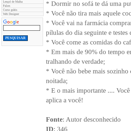
Lençol de Malha
* Dormir no sofá te dá uma put
Países
Curso grátis
* Você não tira mais aquele coc
Web Designer
* Você vai na farmácia comprar
pílulas do dia seguinte e testes
* Você come as comidas do caf
* Em mais de 90% do tempo em
tralhando de verdade;
* Você não bebe mais sozinho e
noitada;
* E o mais importante .... Você
aplica a você!
Fonte
: Autor desconhecido
ID
: 346