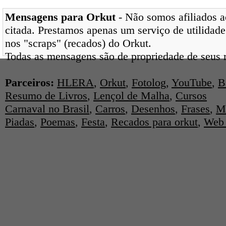
Mensagens para Orkut
- Não somos afiliados ao
citada. Prestamos apenas um serviço de utilidade
nos "scraps" (recados) do Orkut.
Todas as mensagens são de propriedade de seus r
Parceiros:
HLERA
,
Orkut
,
Fotolog
,
YouTube
,
B
Resumo de Livros
,
Lençol de Malha
,
Cursos
Carnaval no Brasil
,
Carros
,
Desenhos
,
Frases
,
M
Piadas
,
Poemas
,
Festa
,
Recados para orkut
,
Web 