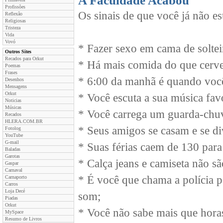
A Faculdade Acabou
Profissões
Os sinais de que você já não e
Reflexão
Religiosas
Tristeza
Vida
Vovó
* Fazer sexo em cama de solte
Outros Sites
Recados para Orkut
* Há mais comida do que cervej
Poemas
Frases
* 6:00 da manhã é quando você
Desenhos
Mensagens
Orkut
* Você escuta a sua música fav
Noticias
Músicas
* Você carrega um guarda-chuv
Recados
HLERA.COM.BR
* Seus amigos se casam e se di
Fotolog
YouTube
G-mail
* Suas férias caem de 130 para
Baladas
Garotas
* Calça jeans e camiseta não s
Gaspar
Carnaval
* É você que chama a polícia 
Carnaporto
Carros
Loja Decé
som;
Piadas
Orkut
* Você não sabe mais que hora
MySpace
Resumo de Livros