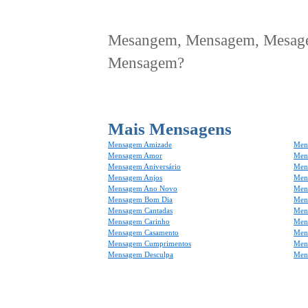
Mesangem, Mensagem, Mesagem
Mensagem?
Mais Mensagens
Mensagem Amizade
Men
Mensagem Amor
Men
Mensagem Aniversário
Men
Mensagem Anjos
Mens
Mensagem Ano Novo
Men
Mensagem Bom Dia
Men
Mensagem Cantadas
Men
Mensagem Carinho
Men
Mensagem Casamento
Men
Mensagem Cumprimentos
Men
Mensagem Desculpa
Men