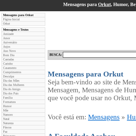
Mensagens para
Orkut
, Humor, B
Mensagens para Orkut
Página Inicial
Orkut
Mensagens e Textos
Amizade
Amor
Aniversário
Anjos
Ano Novo
BUSCA:
Bom Dia
Cantadas
Carinho
Casamento
Mensagens para Orkut
Cumprimentos
Desculpa
Seja bem-vindo ao site de Men
Dia das Mães
Dia das Mulheres
Mensagem, Mensagens de Humo
Dia do Amigo
Dia dos Pais
que você pode usar no Orkut, 
Família
Formatura
Humor
Mãe
Namoro
Você está em:
Mensagens
»
Hu
Natal
Natureza
Páscoa
Paz
Primavera