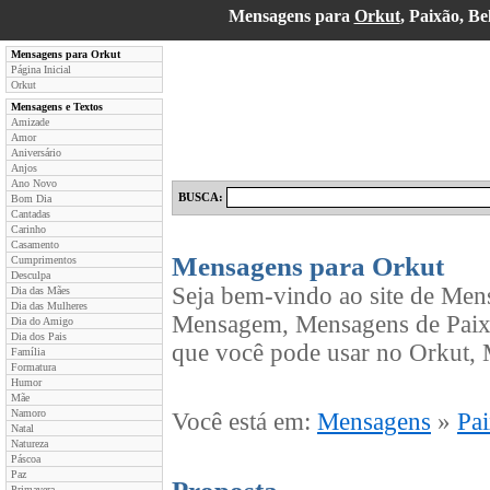
Mensagens para
Orkut
, Paixão, B
Mensagens para Orkut
Página Inicial
Orkut
Mensagens e Textos
Amizade
Amor
Aniversário
Anjos
Ano Novo
BUSCA:
Bom Dia
Cantadas
Carinho
Casamento
Mensagens para Orkut
Cumprimentos
Desculpa
Seja bem-vindo ao site de Men
Dia das Mães
Dia das Mulheres
Mensagem, Mensagens de Paixã
Dia do Amigo
Dia dos Pais
que você pode usar no Orkut, 
Família
Formatura
Humor
Mãe
Namoro
Você está em:
Mensagens
»
Pa
Natal
Natureza
Páscoa
Paz
Primavera