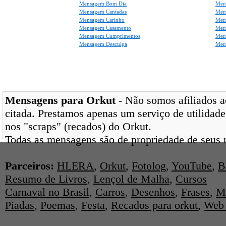
Mensagem Bom Dia
Men
Mensagem Cantadas
Men
Mensagem Carinho
Men
Mensagem Casamento
Men
Mensagem Cumprimentos
Men
Mensagem Desculpa
Men
Mensagens para Orkut
- Não somos afiliados ao
citada. Prestamos apenas um serviço de utilidade
nos "scraps" (recados) do Orkut.
Todas as mensagens são de propriedade de seus r
Parceiros:
HLERA
,
Orkut
,
Fotolog
,
YouTube
,
B
Resumo de Livros
,
Lençol de Malha
,
Cursos
Carnaval no Brasil
,
Carros
,
Desenhos
,
Frases
,
M
Piadas
,
Poemas
,
Festa
,
Recados para orkut
,
Web 