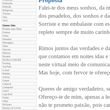
Proposta
Profissões
Falei-te dos meus sonhos, da m
Reflexão
Religiosas
Tristeza
dos pesadelos, dos sonhos e da
Vida
Vovó
Sorriste e me embalaste com es
Outros Sites
Recados para Orkut
repleto sempre de muito carinho
Poemas
Frases
Desenhos
Mensagens
Orkut
Rimos juntos das verdades e da
Noticias
Músicas
que contamos em noites idas e 
Recados
HLERA.COM.BR
neste virtual meio de comunica
Fotolog
YouTube
G-mail
Mas hoje, com fervor te ofere
Baladas
Garotas
Gaspar
Carnaval
Queres de amigo verdadeiro, 
Carnaporto
Carros
Loja Decé
Ofereço-te de mim, apenas a le
Piadas
Orkut
não te prometo paixão, pois car
MySpace
Resumo de Livros