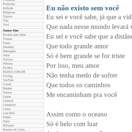
Profissões
Eu não existo sem você
Reflexão
Religiosas
Eu sei e você sabe, já que a vi
Tristeza
Vida
Vovó
Que nada nesse mundo levará 
Outros Sites
Eu sei e você sabe que a distân
Recados para Orkut
Poemas
Frases
Que todo grande amor
Desenhos
Mensagens
Só é bem grande se for triste
Orkut
Noticias
Músicas
Por isso, meu amor
Recados
HLERA.COM.BR
Não tenha medo de sofrer
Fotolog
YouTube
Que todos os caminhos
G-mail
Baladas
Garotas
Me encaminham pra você
Gaspar
Carnaval
Carnaporto
Carros
Assim como o oceano
Loja Decé
Piadas
Orkut
Só é belo com luar
MySpace
Resumo de Livros