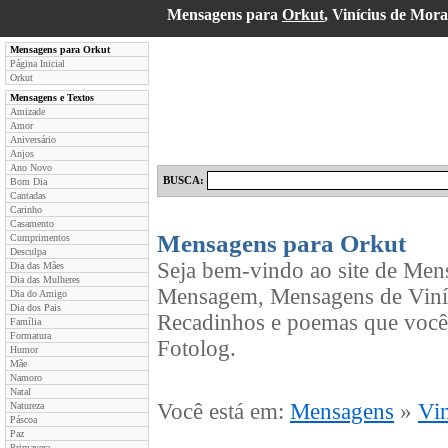
Mensagens para
Orkut
, Vinícius de Mo
Mensagens para Orkut
Página Inicial
Orkut
Mensagens e Textos
Amizade
Amor
Aniversário
Anjos
Ano Novo
BUSCA:
Bom Dia
Cantadas
Carinho
Casamento
Mensagens para Orkut
Cumprimentos
Desculpa
Seja bem-vindo ao site de Men
Dia das Mães
Dia das Mulheres
Mensagem, Mensagens de Viníc
Dia do Amigo
Dia dos Pais
Recadinhos e poemas que você
Família
Formatura
Fotolog.
Humor
Mãe
Namoro
Natal
Você está em:
Mensagens
»
Vin
Natureza
Páscoa
Paz
Primavera