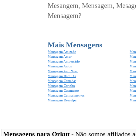
Mesangem, Mensagem, Mesagem
Mensagem?
Mais Mensagens
Mensagem Amizade
Men
Mensagem Amor
Men
Mensagem Aniversário
Men
Mensagem Anjos
Mens
Mensagem Ano Novo
Men
Mensagem Bom Dia
Men
Mensagem Cantadas
Men
Mensagem Carinho
Men
Mensagem Casamento
Men
Mensagem Cumprimentos
Men
Mensagem Desculpa
Men
Mensagens para Orkut
- Não somos afiliados ao