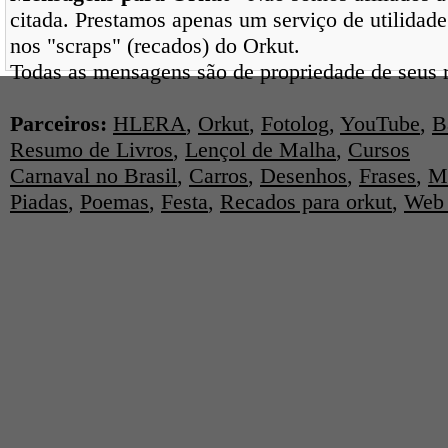
citada. Prestamos apenas um serviço de utilidade
nos "scraps" (recados) do Orkut.
Todas as mensagens são de propriedade de seus r
Parceiros:
HLERA
,
Orkut
,
Fotolog
,
YouTube
,
B
Resumo de Livros
,
Lençol de Malha
,
Cursos
Carnaval no Brasil
,
Carros
,
Desenhos
,
Frases
,
M
Piadas
,
Poemas
,
Festa
,
Recados para orkut
,
Web 